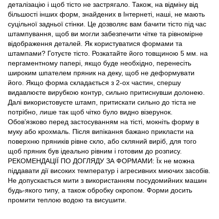
деталізацію і щоб тісто не застрягало. Також, на відміну від
більшості інших форм, знайдених в Інтернеті, наші, не мають
суцільної задньої стінки. Це дозволяє вам бачити тісто під час
штампування, щоб ви могли забезпечити чітке та рівномірне
відображення деталей. Як користуватися формами та
штампами? Готуєте тісто. Розкатайте його товщиною 5 мм. на
пергаментному папері, якщо буде необхідно, перенесіть
широким шпателем пряник на деку, щоб не деформувати
його. Якщо форма складається з 2-ох частин, спершу
видавлюєте вирубкою контур, сильно притиснувши долонею.
Далі використовуєте штамп, притискати сильно до тіста не
потрібно, лише так щоб чітко було видно візерунок.
Обов’язково перед застосуванням на тісті, мокніть форму в
муку або крохмаль. Після випікання бажано прикласти на
поверхню пряників рівне скло, або скляний виріб, для того
щоб пряник був ідеально рівним і готовим до розпису.
РЕКОМЕНДАЦІЇ ПО ДОГЛЯДУ ЗА ФОРМАМИ: Їх не можна
піддавати дії високих температур і агресивних миючих засобів.
Не допускається мити з використанням посудомийних машин
будь-якого типу, а також обробку окропом. Форми досить
промити теплою водою та висушити.