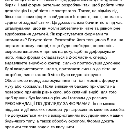
буряк. Наші форми ретельно розроблені так, щоб робити чітку
деталізацію і щоб тісто не застрягало. Також, на відміну від
більшості інших форм, знайдених в Інтернеті, наші, не мають
суцільної задньої стінки. Це дозволяє вам бачити тісто під час
штампування, щоб ви могли забезпечити чітке та рівномірне
відображення деталей. Як користуватися формами та
штампами? Готуєте тісто. Розкатайте його товщиною 5 мм. на
пергаментному папері, якщо буде необхідно, перенесіть
широким шпателем пряник на деку, щоб не деформувати
його. Якщо форма складається з 2-ох частин, спершу
видавлюєте вирубкою контур, сильно притиснувши долонею.
Далі використовуєте штамп, притискати сильно до тіста не
потрібно, лише так щоб чітко було видно візерунок.
Обов’язково перед застосуванням на тісті, мокніть форму в
муку або крохмаль. Після випікання бажано прикласти на
поверхню пряників рівне скло, або скляний виріб, для того
щоб пряник був ідеально рівним і готовим до розпису.
РЕКОМЕНДАЦІЇ ПО ДОГЛЯДУ ЗА ФОРМАМИ: Їх не можна
піддавати дії високих температур і агресивних миючих засобів.
Не допускається мити з використанням посудомийних машин
будь-якого типу, а також обробку окропом. Форми досить
промити теплою водою та висушити.