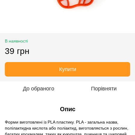
В наявності
39 грн
Купити
До обраного
Порівняти
Опис
Форми виготовлені із PLA пластику. PLA - загальна назва,
полілактидна кислота або поліактид, виготовляється з рослин,
багатих крохмалем, таких як кукурудза, пшениця та цукровий