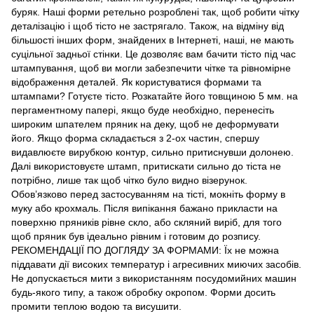
буряк. Наші форми ретельно розроблені так, щоб робити чітку
деталізацію і щоб тісто не застрягало. Також, на відміну від
більшості інших форм, знайдених в Інтернеті, наші, не мають
суцільної задньої стінки. Це дозволяє вам бачити тісто під час
штампування, щоб ви могли забезпечити чітке та рівномірне
відображення деталей. Як користуватися формами та
штампами? Готуєте тісто. Розкатайте його товщиною 5 мм. на
пергаментному папері, якщо буде необхідно, перенесіть
широким шпателем пряник на деку, щоб не деформувати
його. Якщо форма складається з 2-ох частин, спершу
видавлюєте вирубкою контур, сильно притиснувши долонею.
Далі використовуєте штамп, притискати сильно до тіста не
потрібно, лише так щоб чітко було видно візерунок.
Обов’язково перед застосуванням на тісті, мокніть форму в
муку або крохмаль. Після випікання бажано прикласти на
поверхню пряників рівне скло, або скляний виріб, для того
щоб пряник був ідеально рівним і готовим до розпису.
РЕКОМЕНДАЦІЇ ПО ДОГЛЯДУ ЗА ФОРМАМИ: Їх не можна
піддавати дії високих температур і агресивних миючих засобів.
Не допускається мити з використанням посудомийних машин
будь-якого типу, а також обробку окропом. Форми досить
промити теплою водою та висушити.