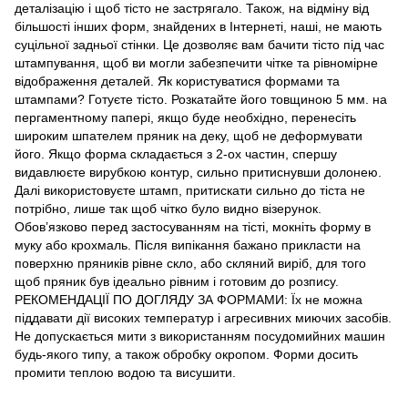
деталізацію і щоб тісто не застрягало. Також, на відміну від
більшості інших форм, знайдених в Інтернеті, наші, не мають
суцільної задньої стінки. Це дозволяє вам бачити тісто під час
штампування, щоб ви могли забезпечити чітке та рівномірне
відображення деталей. Як користуватися формами та
штампами? Готуєте тісто. Розкатайте його товщиною 5 мм. на
пергаментному папері, якщо буде необхідно, перенесіть
широким шпателем пряник на деку, щоб не деформувати
його. Якщо форма складається з 2-ох частин, спершу
видавлюєте вирубкою контур, сильно притиснувши долонею.
Далі використовуєте штамп, притискати сильно до тіста не
потрібно, лише так щоб чітко було видно візерунок.
Обов’язково перед застосуванням на тісті, мокніть форму в
муку або крохмаль. Після випікання бажано прикласти на
поверхню пряників рівне скло, або скляний виріб, для того
щоб пряник був ідеально рівним і готовим до розпису.
РЕКОМЕНДАЦІЇ ПО ДОГЛЯДУ ЗА ФОРМАМИ: Їх не можна
піддавати дії високих температур і агресивних миючих засобів.
Не допускається мити з використанням посудомийних машин
будь-якого типу, а також обробку окропом. Форми досить
промити теплою водою та висушити.