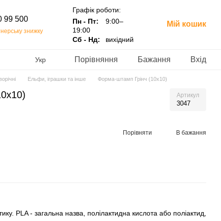
Графік роботи:
0 99 500
Пн - Пт:
9:00–
Мій кошик
19:00
нерську знижку
Сб - Нд:
вихідний
Порівняння
Бажання
Вхід
Укр
орічні
Ельфи, іграшки та інше
Форма-штамп Грінч (10х10)
10х10)
Артикул
3047
Порівняти
В бажання
ику. PLA - загальна назва, полілактидна кислота або поліактид,