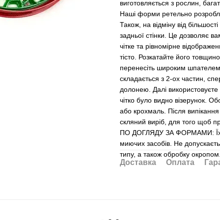
виготовляється з рослин, бага
Наші форми ретельно розроблен
Також, на відміну від більшост
задньої стінки. Це дозволяє в
чітке та рівномірне відображ
тісто. Розкатайте його товщин
перенесіть широким шпателем
складається з 2-ох частин, с
долонею. Далі використовуєте 
чітко було видно візерунок. Об
або крохмаль. Після випікання
скляний виріб, для того щоб п
ПО ДОГЛЯДУ ЗА ФОРМАМИ: Їх не
миючих засобів. Не допускаєт
типу, а також обробку окропо
Доставка
Оплата
Гар