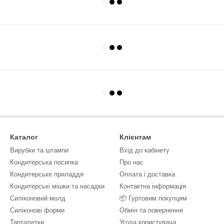
Каталог
Клієнтам
Вирубки та штампи
Вхід до кабінету
Кондитерська посипка
Про нас
Кондитерське приладдя
Оплата і доставка
Кондитерські мішки та насадки
Контактна інформація
Силіконовий молд
📦 Гуртовим покупцям
Силіконові форми
Обмін та повернення
Тарталетки
Угода користувача