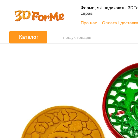
Перейти до основного контенту
Форми, які надихають! 3DFo
справі
Про нас
Оплата і доставк
📦 Гуртовим покупцям
Угода користувача
Каталог