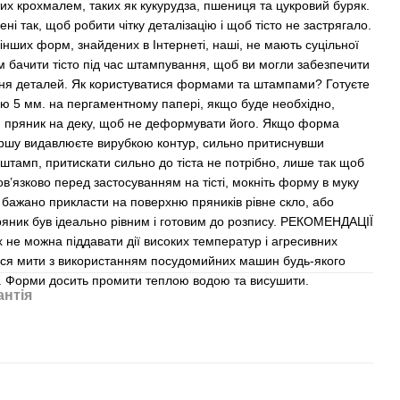
тих крохмалем, таких як кукурудза, пшениця та цукровий буряк.
і так, щоб робити чітку деталізацію і щоб тісто не застрягало.
і інших форм, знайдених в Інтернеті, наші, не мають суцільної
ам бачити тісто під час штампування, щоб ви могли забезпечити
ення деталей. Як користуватися формами та штампами? Готуєте
ою 5 мм. на пергаментному папері, якщо буде необхідно,
 пряник на деку, щоб не деформувати його. Якщо форма
першу видавлюєте вирубкою контур, сильно притиснувши
штамп, притискати сильно до тіста не потрібно, лише так щоб
ов’язково перед застосуванням на тісті, мокніть форму в муку
 бажано прикласти на поверхню пряників рівне скло, або
ряник був ідеально рівним і готовим до розпису. РЕКОМЕНДАЦІЇ
 можна піддавати дії високих температур і агресивних
ься мити з використанням посудомийних машин будь-якого
м. Форми досить промити теплою водою та висушити.
антія