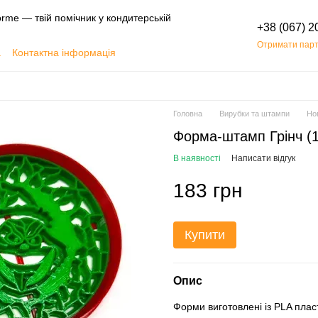
rme — твій помічник у кондитерській
+38 (067) 2
Отримати парт
а
Контактна інформація
Обмін та повернення
Головна
Вирубки та штампи
Нов
Форма-штамп Грінч (
В наявності
Написати відгук
183 грн
Купити
Опис
Форми виготовлені із PLA пласт