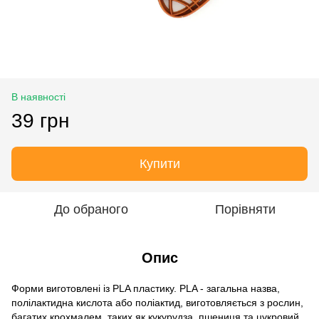
В наявності
39 грн
Купити
До обраного
Порівняти
Опис
Форми виготовлені із PLA пластику. PLA - загальна назва,
полілактидна кислота або поліактид, виготовляється з рослин,
багатих крохмалем, таких як кукурудза, пшениця та цукровий