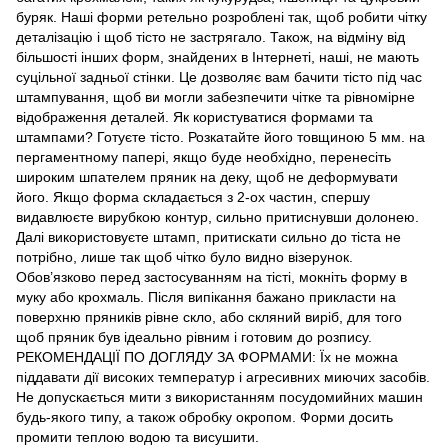
буряк. Наші форми ретельно розроблені так, щоб робити чітку
деталізацію і щоб тісто не застрягало. Також, на відміну від
більшості інших форм, знайдених в Інтернеті, наші, не мають
суцільної задньої стінки. Це дозволяє вам бачити тісто під час
штампування, щоб ви могли забезпечити чітке та рівномірне
відображення деталей. Як користуватися формами та
штампами? Готуєте тісто. Розкатайте його товщиною 5 мм. на
пергаментному папері, якщо буде необхідно, перенесіть
широким шпателем пряник на деку, щоб не деформувати
його. Якщо форма складається з 2-ох частин, спершу
видавлюєте вирубкою контур, сильно притиснувши долонею.
Далі використовуєте штамп, притискати сильно до тіста не
потрібно, лише так щоб чітко було видно візерунок.
Обов’язково перед застосуванням на тісті, мокніть форму в
муку або крохмаль. Після випікання бажано прикласти на
поверхню пряників рівне скло, або скляний виріб, для того
щоб пряник був ідеально рівним і готовим до розпису.
РЕКОМЕНДАЦІЇ ПО ДОГЛЯДУ ЗА ФОРМАМИ: Їх не можна
піддавати дії високих температур і агресивних миючих засобів.
Не допускається мити з використанням посудомийних машин
будь-якого типу, а також обробку окропом. Форми досить
промити теплою водою та висушити.