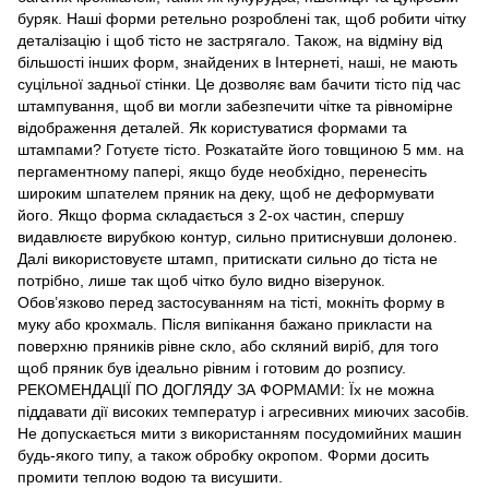
буряк. Наші форми ретельно розроблені так, щоб робити чітку
деталізацію і щоб тісто не застрягало. Також, на відміну від
більшості інших форм, знайдених в Інтернеті, наші, не мають
суцільної задньої стінки. Це дозволяє вам бачити тісто під час
штампування, щоб ви могли забезпечити чітке та рівномірне
відображення деталей. Як користуватися формами та
штампами? Готуєте тісто. Розкатайте його товщиною 5 мм. на
пергаментному папері, якщо буде необхідно, перенесіть
широким шпателем пряник на деку, щоб не деформувати
його. Якщо форма складається з 2-ох частин, спершу
видавлюєте вирубкою контур, сильно притиснувши долонею.
Далі використовуєте штамп, притискати сильно до тіста не
потрібно, лише так щоб чітко було видно візерунок.
Обов’язково перед застосуванням на тісті, мокніть форму в
муку або крохмаль. Після випікання бажано прикласти на
поверхню пряників рівне скло, або скляний виріб, для того
щоб пряник був ідеально рівним і готовим до розпису.
РЕКОМЕНДАЦІЇ ПО ДОГЛЯДУ ЗА ФОРМАМИ: Їх не можна
піддавати дії високих температур і агресивних миючих засобів.
Не допускається мити з використанням посудомийних машин
будь-якого типу, а також обробку окропом. Форми досить
промити теплою водою та висушити.