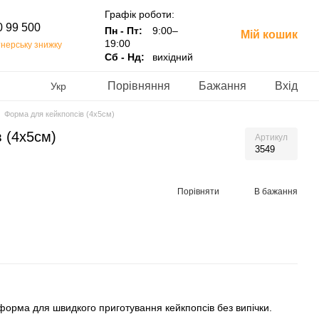
Графік роботи:
0 99 500
Пн - Пт:
9:00–
Мій кошик
19:00
нерську знижку
Сб - Нд:
вихідний
Порівняння
Бажання
Вхід
Укр
Форма для кейкпопсів (4х5см)
 (4х5см)
Артикул
3549
Порівняти
В бажання
форма для швидкого приготування кейкпопсів без випічки.