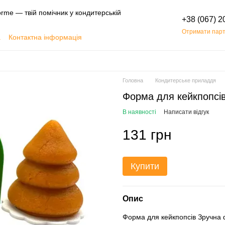
rme — твій помічник у кондитерській
+38 (067) 2
Отримати парт
а
Контактна інформація
Обмін та повернення
Головна
Кондитерське приладдя
Форма для кейкпопсів
В наявності
Написати відгук
131 грн
Купити
Опис
Форма для кейкпопсів Зручна 