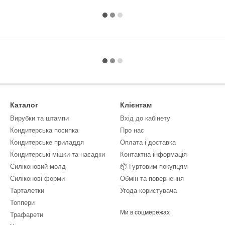
Каталог
Клієнтам
Вирубки та штампи
Вхід до кабінету
Кондитерська посипка
Про нас
Кондитерське приладдя
Оплата і доставка
Кондитерські мішки та насадки
Контактна інформація
Силіконовий молд
📦 Гуртовим покупцям
Силіконові форми
Обмін та повернення
Тарталетки
Угода користувача
Топпери
Ми в соцмережах
Трафарети