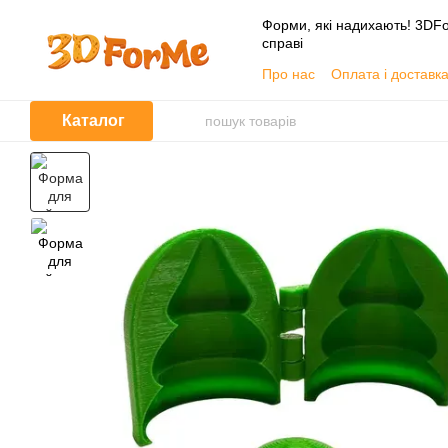
Перейти до основного контенту
Форми, які надихають! 3DFo
справі
Про нас
Оплата і доставк
📦 Гуртовим покупцям
Угода користувача
Каталог