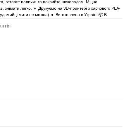
та, вставте палички та покрийте шоколадом. Міцна,
є, знімати легко. 🔸 Друкуємо на 3D-принтері з харчового PLA-
судомийці мити не можна) 🔸 Виготовлено в Україні 📦 В
антія