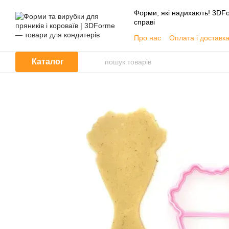
Перейти до основного контенту
Форми, які надихають! 3DFo
справі
Про нас
Оплата і доставк
📦 Гуртовим покупцям
Угода користувача
Каталог