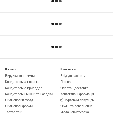
Каталог
Клієнтам
Вирубки та штампи
Вхід до кабінету
Кондитерська посипка
Про нас
Кондитерське приладдя
Оплата і доставка
Кондитерські мішки та насадки
Контактна інформація
Силіконовий молд
📦 Гуртовим покупцям
Силіконові форми
Обмін та повернення
Тарталетки
Угода користувача