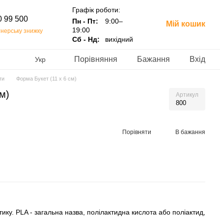
Графік роботи:
0 99 500
Пн - Пт:
9:00–
Мій кошик
19:00
нерську знижку
Сб - Нд:
вихідний
Порівняння
Бажання
Вхід
Укр
ти
Форма Букет (11 х 6 см)
м)
Артикул
800
Порівняти
В бажання
ику. PLA - загальна назва, полілактидна кислота або поліактид,