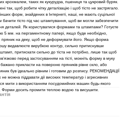
тих крохмалем, таких як кукурудза, пшениця та цукровий буряк.
і так, щоб робити чітку деталізацію і щоб тісто не застрягало.
і інших форм, знайдених в Інтернеті, наші, не мають суцільної
ам бачити тісто під час штампування, щоб ви могли забезпечити
ення деталей. Як користуватися формами та штампами? Готуєте
ою 5 мм. на пергаментному папері, якщо буде необхідно,
 пряник на деку, щоб не деформувати його. Якщо форма
першу видавлюєте вирубкою контур, сильно притиснувши
штамп, притискати сильно до тіста не потрібно, лише так щоб
ов’язково перед застосуванням на тісті, мокніть форму в муку
 бажано прикласти на поверхню пряників рівне скло, або
ряник був ідеально рівним і готовим до розпису. РЕКОМЕНДАЦІЇ
 можна піддавати дії високих температур і агресивних
ься мити з використанням посудомийних машин будь-якого
м. Форми досить промити теплою водою та висушити.
антія