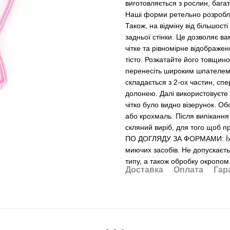
виготовляється з рослин, бага
Наші форми ретельно розроблен
Також, на відміну від більшост
задньої стінки. Це дозволяє в
чітке та рівномірне відображ
тісто. Розкатайте його товщин
перенесіть широким шпателем
складається з 2-ох частин, с
долонею. Далі використовуєте 
чітко було видно візерунок. Об
або крохмаль. Після випікання
скляний виріб, для того щоб п
ПО ДОГЛЯДУ ЗА ФОРМАМИ: Їх не
миючих засобів. Не допускаєт
типу, а також обробку окропо
Доставка
Оплата
Гар