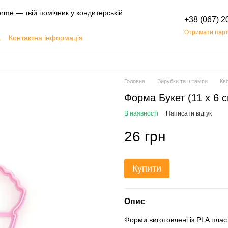
rme — твій помічник у кондитерській
+38 (067) 2
Отримати парт
а
Контактна інформація
Обмін та повернення
Головна
Вирубки та штампи
Кві
Форма Букет (11 х 6 с
В наявності
Написати відгук
26 грн
Купити
Опис
Форми виготовлені із PLA пласт