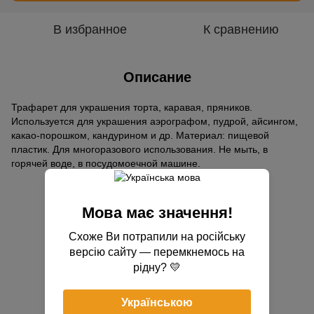
В избранное
К сравнению
Описание
Трафарет для украшения торта, каравая, пряников.
Используется для украшения аэрографом, пудрой, айсингом,
какао-порошком, кандурином и др. Материал: пищевой
пластик. Для многоразового использования. Не мыть, в
горячей воде, в посудомоечной машине.
Отзывы
Мова має значення!
Схоже Ви потрапили на російську
версію сайту — перемкнемось на
рідну? 💛
Українською
Добавьте первый отзыв