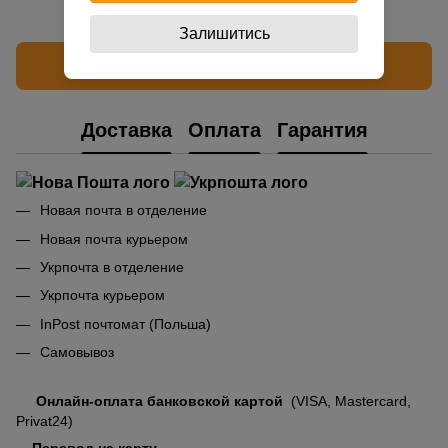
Залишитись
Написать отзыв
Доставка
Оплата
Гарантия
Новая почта в отделение
Новая почта курьером
Укрпочта в отделение
Укрпочта курьером
InPost почтомат (Польша)
Самовывоз
Онлайн-оплата банковской картой
(VISA, Mastercard,
Privat24)
Перевод на карту