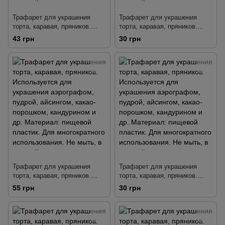
Трафарет для украшения
Трафарет для украшения
торта, каравая, пряников.
торта, каравая, пряников.
Используется для украшения
Используется для украшения
43 грн
30 грн
аэрографом, пудрой,
аэрографом, пудрой,
айсингом, какао-порошком,
айсингом, какао-порошком,
кандурином и др. Материал:
кандурином и др. Материал:
пищевой пластик.Для
пищевой пластик. Для
многократного
многократного использования.
использования.Не мыть, в
Не мыть, в горячей воде, в
горячей воде, в
посудомоечной машине.
посудомоечной машине.
Трафарет для украшения
Трафарет для украшения
торта, каравая, пряников.
торта, каравая, пряников.
Используется для украшения
Используется для украшения
55 грн
30 грн
аэрографом, пудрой,
аэрографом, пудрой,
айсингом, какао-порошком,
айсингом, какао-порошком,
кандурином и др. Материал:
кандурином и др. Материал:
пищевой пластик. Для
пищевой пластик. Для