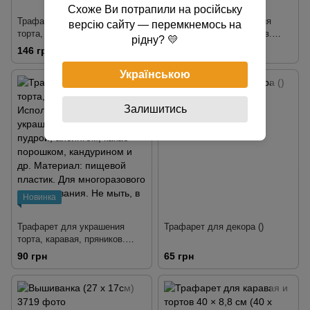
Схоже Ви потрапили на російську
Трафарет для украшения
Трафарет для украшения
версію сайту — перемкнемось на
торта, каравая, пряников.
торта, каравая, пряников.
рідну? 💛
Используется для украшения
Используется для украшения
146 грн
214 грн
аэрографом, пудрой,
аэрографом, пудрой,
айсингом, какао-порошком,
айсингом, какао-порошком,
Українською
кандурином и др. Материал:
кандурином и др. Материал:
пищевой пластик. Для
пищевой пластик. Для
многоразового
многократного использования.
Залишитись
использования. Не мыть, в
Не мыть, в горячей воде, в
горячей воде, в
посудомоечной машине.
посудомоечной машине.
Новинка
Трафарет для украшения
Трафарет для декора ()
торта, каравая, пряников.
Используется для украшения
90 грн
65 грн
аэрографом, пудрой,
айсингом, какао-порошком,
кандурином и др. Материал:
пищевой пластик. Для