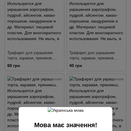
многократного использования.
многократного использования.
Не мыть, в горячей воде, в
Не мыть, в горячей воде, в
посудомоечной машине.
посудомоечной машине.
Трафарет для украшения
Трафарет для украшения
торта, каравая, пряников.
торта, каравая, пряников.
Используется для украшения
Используется для украшения
60 грн
40 грн
аэрографом, пудрой,
аэрографом, пудрой,
айсингом, какао-порошком,
айсингом, какао-порошком,
кандурином и др. Материал:
кандурином и др. Материал:
пищевой пластик. Для
пищевой пластик. Для
многократного использования.
многократного использования.
Не мыть, в горячей воде, в
Не мыть, в горячей воде, в
посудомоечной машине.
посудомоечной машине.
Мова має значення!