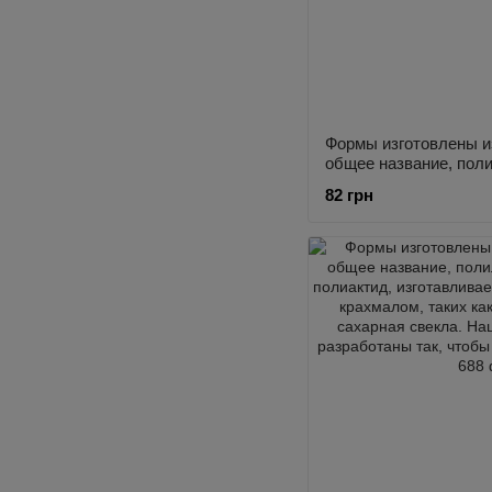
Формы изготовлены из
общее название, пол
или полиактид, изгот
82 грн
растений, богатых кр
кукуруза, пшеница и 
Наши формы тщательн
чтобы делать четкую