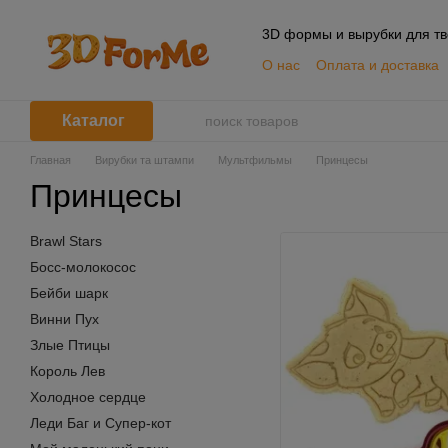
Перейти к основному контенту
3D формы и вырубки для тв
О нас
Оплата и доставка
📦 Оптовым покупателям
Пользовательское согла
Каталог
Главная
Вирубки та штампи
Мультфильмы
Принцесы
Принцесы
Brawl Stars
Босс-молокосос
Бейби шарк
Винни Пух
Злые Птицы
Король Лев
Холодное сердце
Леди Баг и Супер-кот