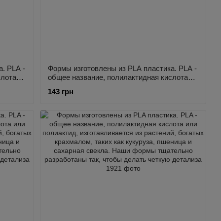
. PLA -
Формы изготовлены из PLA пластика. PLA -
слота
общее название, полилактидная кислота
или полиактид, изготавливается из
143 грн
 как
растений, богатых крахмалом, таких как
а.
кукуруза, пшеница и сахарная свекла.
ы так,
Наши формы тщательно разработаны так,
чтобы делать четкую детализа