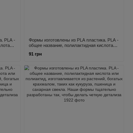
. PLA -
Формы изготовлены из PLA пластика. PLA -
слота
общее название, полилактидная кислота
или полиактид, изготавливается из
91 грн
 как
растений, богатых крахмалом, таких как
а.
кукуруза, пшеница и сахарная свекла.
ы так,
Наши формы тщательно разработаны так,
чтобы делать четкую детализа