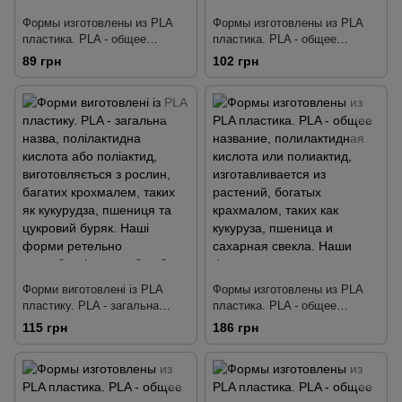
Формы изготовлены из PLA
Формы изготовлены из PLA
пластика. PLA - общее
пластика. PLA - общее
название, полилактидная
название, полилактидная
89 грн
102 грн
кислота или полиактид,
кислота или полиактид,
изготавливается из растений,
изготавливается из растений,
богатых крахмалом, таких как
богатых крахмалом, таких как
кукуруза, пшеница и сахарная
кукуруза, пшеница и сахарная
свекла. Наши формы
свекла. Наши формы
тщательно разработаны так,
тщательно разработаны так,
чтобы делать четкую
чтобы делать четкую
детализа
детализа
Форми виготовлені із PLA
Формы изготовлены из PLA
пластику. PLA - загальна
пластика. PLA - общее
назва, полілактидна кислота
название, полилактидная
115 грн
186 грн
або поліактид,
кислота или полиактид,
виготовляється з рослин,
изготавливается из растений,
багатих крохмалем, таких як
богатых крахмалом, таких как
кукурудза, пшениця та
кукуруза, пшеница и сахарная