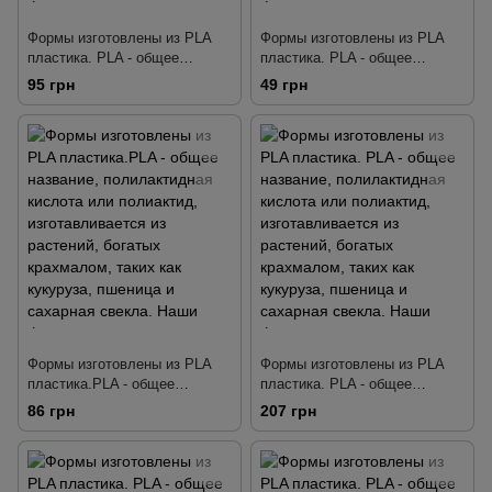
Формы изготовлены из PLA
Формы изготовлены из PLA
пластика. PLA - общее
пластика. PLA - общее
название, полилактидная
название, полилактидная
95 грн
49 грн
кислота или полиактид,
кислота или полиактид,
изготавливается из растений,
изготавливается из растений,
богатых крахмалом, таких как
богатых крахмалом, таких как
кукуруза, пшеница и сахарная
кукуруза, пшеница и сахарная
свекла. Наши формы
свекла. Наши формы
тщательно разработаны так,
тщательно разработаны так,
чтобы делать четкую
чтобы делать четкую
детализа
детализа
Формы изготовлены из PLA
Формы изготовлены из PLA
пластика.PLA - общее
пластика. PLA - общее
название, полилактидная
название, полилактидная
86 грн
207 грн
кислота или полиактид,
кислота или полиактид,
изготавливается из растений,
изготавливается из растений,
богатых крахмалом, таких как
богатых крахмалом, таких как
кукуруза, пшеница и сахарная
кукуруза, пшеница и сахарная