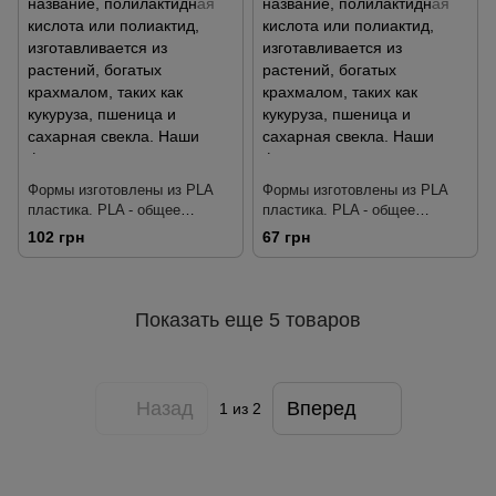
цукровий буряк. Наші форми
свекла. Наши формы
ретельно розроблені так, щоб
тщательно разработаны так,
робити чітку деталізацію і щоб
чтобы делать четкую
детализа
Формы изготовлены из PLA
Формы изготовлены из PLA
пластика. PLA - общее
пластика. PLA - общее
название, полилактидная
название, полилактидная
102 грн
67 грн
кислота или полиактид,
кислота или полиактид,
изготавливается из растений,
изготавливается из растений,
богатых крахмалом, таких как
богатых крахмалом, таких как
кукуруза, пшеница и сахарная
кукуруза, пшеница и сахарная
Показать еще 5 товаров
свекла. Наши формы
свекла. Наши формы
тщательно разработаны так,
тщательно разработаны так,
чтобы делать четкую
чтобы делать четкую
детализа
детализа
Назад
Вперед
1
из 2