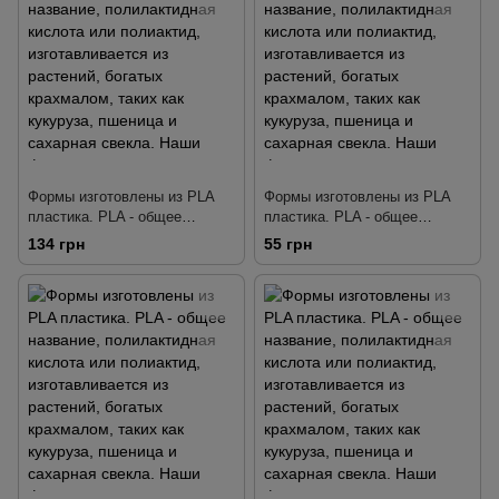
свекла. Наши формы
свекла. Наши формы
тщательно разработаны так,
тщательно разработаны так,
чтобы делать четкую
чтобы делать четкую
детализа
детализа
Формы изготовлены из PLA
Формы изготовлены из PLA
пластика. PLA - общее
пластика. PLA - общее
название, полилактидная
название, полилактидная
134 грн
55 грн
кислота или полиактид,
кислота или полиактид,
изготавливается из растений,
изготавливается из растений,
богатых крахмалом, таких как
богатых крахмалом, таких как
кукуруза, пшеница и сахарная
кукуруза, пшеница и сахарная
свекла. Наши формы
свекла. Наши формы
тщательно разработаны так,
тщательно разработаны так,
чтобы делать четкую
чтобы делать четкую
детализа
детализа