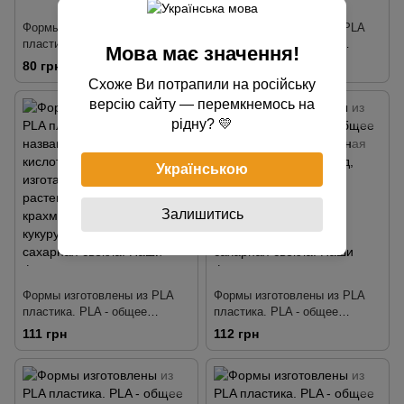
Формы изготовлены из PLA
Формы изготовлены из PLA
пластика. PLA - общее
пластика. PLA - общее
Мова має значення!
название, полилактидная
название, полилактидная
80 грн
69 грн
кислота или полиактид,
кислота или полиактид,
Схоже Ви потрапили на російську
изготавливается из растений,
изготавливается из растений,
версію сайту — перемкнемось на
богатых крахмалом, таких как
богатых крахмалом, таких как
рідну? 💛
кукуруза, пшеница и сахарная
кукуруза, пшеница и сахарная
свекла. Наши формы
свекла. Наши формы
тщательно разработаны так,
тщательно разработаны так,
Українською
чтобы делать четкую
чтобы делать четкую
детализа
детализа
Залишитись
Формы изготовлены из PLA
Формы изготовлены из PLA
пластика. PLA - общее
пластика. PLA - общее
название, полилактидная
название, полилактидная
111 грн
112 грн
кислота или полиактид,
кислота или полиактид,
изготавливается из растений,
изготавливается из растений,
богатых крахмалом, таких как
богатых крахмалом, таких как
кукуруза, пшеница и сахарная
кукуруза, пшеница и сахарная