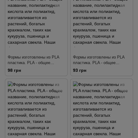
Формы изготовлены из PLA
Формы изготовлены из PLA
пластика. PLA - общее
пластика. PLA - общее
название, полилактидная
название, полилактидная
98 грн
93 грн
кислота или полиактид,
кислота или полиактид,
изготавливается из растений,
изготавливается из растений,
богатых крахмалом, таких как
богатых крахмалом, таких как
кукуруза, пшеница и сахарная
кукуруза, пшеница и сахарная
свекла. Наши формы
свекла. Наши формы
тщательно разработаны так,
тщательно разработаны так,
чтобы делать четкую
чтобы делать четкую
детализа
детализа