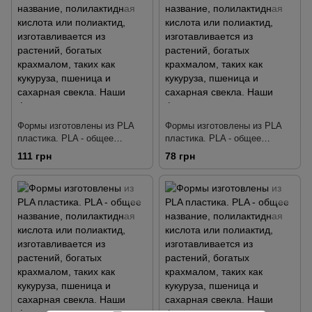
свекла. Наши формы
свекла. Наши формы
тщательно разработаны так,
тщательно разработаны так,
чтобы делать четкую
чтобы делать четкую
детализа
детализа
Формы изготовлены из PLA
Формы изготовлены из PLA
пластика. PLA - общее
пластика. PLA - общее
название, полилактидная
название, полилактидная
111 грн
78 грн
кислота или полиактид,
кислота или полиактид,
изготавливается из растений,
изготавливается из растений,
богатых крахмалом, таких как
богатых крахмалом, таких как
кукуруза, пшеница и сахарная
кукуруза, пшеница и сахарная
свекла. Наши формы
свекла. Наши формы
тщательно разработаны так,
тщательно разработаны так,
чтобы делать четкую
чтобы делать четкую
детализа
детализа