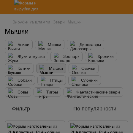
Вирубки та штампи
Звери
Мышки
Мышки
Бычки
Мишки
Динозавры
Жуки и мушки
Зоопарк
Кролики
Котики
Мышки
Овечки
Собаки
Птицы
Слоники
Совы
Тигры
Фантастические звери
Фильтр
По популярности