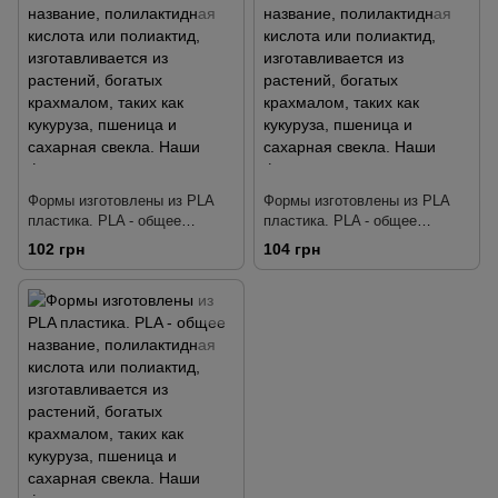
свекла. Наши формы
свекла. Наши формы
тщательно разработаны так,
тщательно разработаны так,
чтобы делать четкую
чтобы делать четкую
детализа
детализа
Формы изготовлены из PLA
Формы изготовлены из PLA
пластика. PLA - общее
пластика. PLA - общее
название, полилактидная
название, полилактидная
102 грн
104 грн
кислота или полиактид,
кислота или полиактид,
изготавливается из растений,
изготавливается из растений,
богатых крахмалом, таких как
богатых крахмалом, таких как
кукуруза, пшеница и сахарная
кукуруза, пшеница и сахарная
свекла. Наши формы
свекла. Наши формы
тщательно разработаны так,
тщательно разработаны так,
чтобы делать четкую
чтобы делать четкую
детализа
детализа