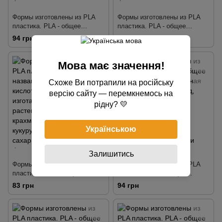
Формы изготовлены из PLA
Формы изготовлены из PLA
пластика. PLA - общее
пластика. PLA - общее
название, полилактидная
название, полилактидная
94 грн
90 грн
кислота или полиактид,
кислота или полиактид,
изготавливается из растений,
изготавливается из растений,
богатых крахмалом, таких как
богатых крахмалом, таких как
Мова має значення!
кукуруза, пшеница и сахарная
кукуруза, пшеница и сахарная
свекла. Наши формы
свекла. Наши формы
Схоже Ви потрапили на російську
тщательно разработаны так,
тщательно разработаны так,
версію сайту — перемкнемось на
чтобы делать четкую
чтобы делать четкую
рідну? 💛
детализа
детализа
Українською
Залишитись
Формы изготовлены из PLA
Формы изготовлены из PLA
пластика. PLA - общее
пластика. PLA - общее
название, полилактидная
название, полилактидная
83 грн
94 грн
кислота или полиактид,
кислота или полиактид,
изготавливается из растений,
изготавливается из растений,
богатых крахмалом, таких как
богатых крахмалом, таких как
кукуруза, пшеница и сахарная
кукуруза, пшеница и сахарная