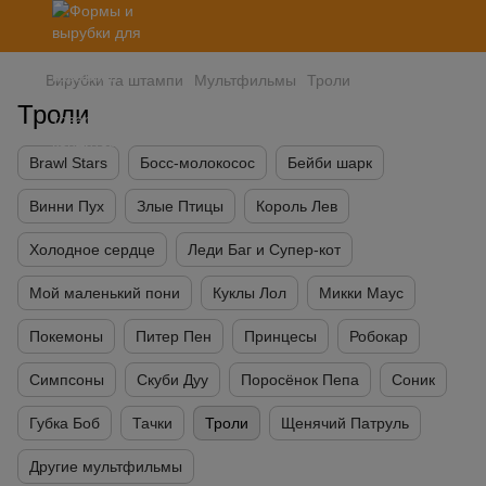
Вирубки та штампи
Мультфильмы
Троли
Троли
Brawl Stars
Босс-молокосос
Бейби шарк
Винни Пух
Злые Птицы
Король Лев
Холодное сердце
Леди Баг и Супер-кот
Мой маленький пони
Куклы Лол
Микки Маус
Покемоны
Питер Пен
Принцесы
Робокар
Симпсоны
Скуби Дуу
Поросёнок Пепа
Соник
Губка Боб
Тачки
Троли
Щенячий Патруль
Другие мультфильмы