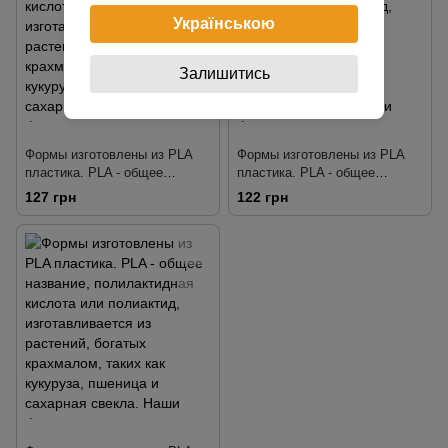
тщательно разработаны так,
тщательно разработаны так,
чтобы делать четкую
чтобы делать четкую
Українською
детализа
детализа
Залишитись
Формы изготовлены из PLA
Формы изготовлены из PLA
пластика. PLA - общее
пластика. PLA - общее
название, полилактидная
название, полилактидная
127 грн
122 грн
кислота или полиактид,
кислота или полиактид,
изготавливается из растений,
изготавливается из растений,
богатых крахмалом, таких как
богатых крахмалом, таких как
кукуруза, пшеница и сахарная
кукуруза, пшеница и сахарная
свекла. Наши формы
свекла. Наши формы
тщательно разработаны так,
тщательно разработаны так,
чтобы делать четкую
чтобы делать четкую
детализа
детализа