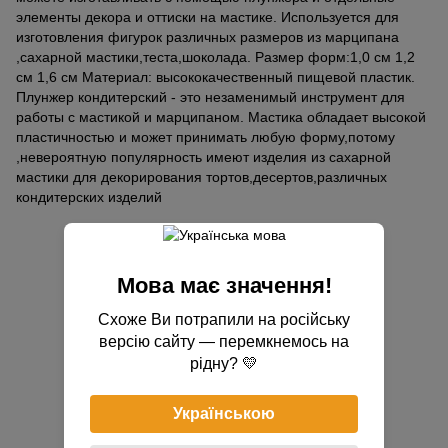
элементы декора и оттиски на мастике. Используется для
изготовления фигурок различных размеров из марципана
,сахарной мастики,теста,шоколада. Размер форм:1,0 см 1,2
см 1,6 см Материал: высококачественный пищевой пластик.
Плунжер кондитерский - это незаменимый инструмент для
работы с мастикой и марципаном. Мастика обладает высокой
пластичностью и может принимать любую форму,потому
,невероятную популярность имеют изделия из сахарной
мастики для декорирования тортов,десертов,различных
кондитерских изделий
Отзывы
Мова має значення!
Схоже Ви потрапили на російську
версію сайту — перемкнемось на
рідну? 💛
Добавьте первый отзыв
Українською