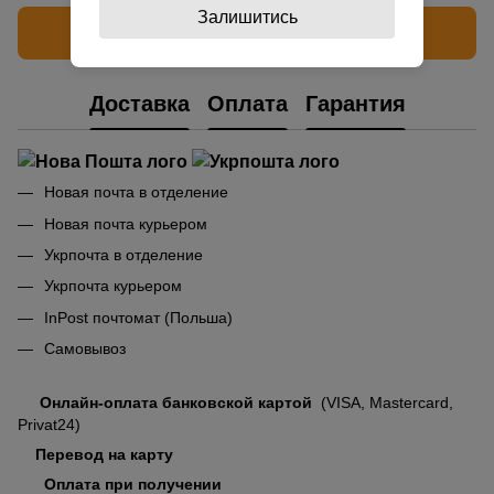
Залишитись
Написать отзыв
Доставка
Оплата
Гарантия
Новая почта в отделение
Новая почта курьером
Укрпочта в отделение
Укрпочта курьером
InPost почтомат (Польша)
Самовывоз
Онлайн-оплата банковской картой
(VISA, Mastercard,
Privat24)
Перевод на карту
Оплата при получении