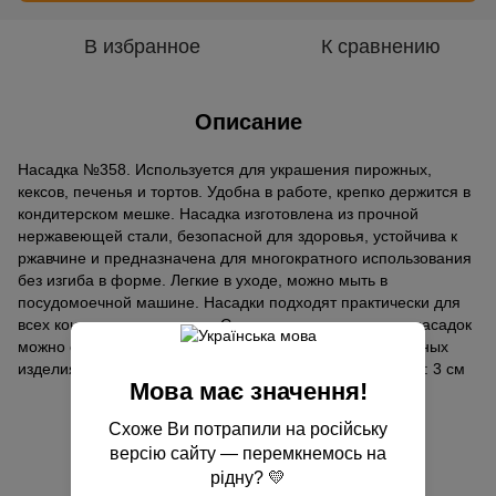
В избранное
К сравнению
Описание
Насадка №358. Используется для украшения пирожных,
кексов, печенья и тортов. Удобна в работе, крепко держится в
кондитерском мешке. Насадка изготовлена ​​из прочной
нержавеющей стали, безопасной для здоровья, устойчива к
ржавчине и предназначена для многократного использования
без изгиба в форме. Легкие в уходе, можно мыть в
посудомоечной машине. Насадки подходят практически для
всех кондитерских мешков. С помощью кондитерских насадок
можно создать разнообразные узоры на своих кулинарных
изделиях. Высота: 5 см Диаметр верха: 1.4 см Диаметр: 3 см
Мова має значення!
Отзывы
Схоже Ви потрапили на російську
версію сайту — перемкнемось на
рідну? 💛