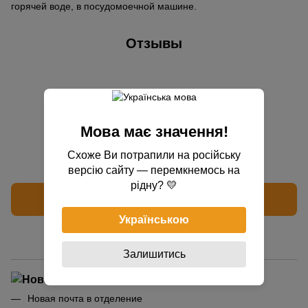
горячей воде, в посудомоечной машине.
Отзывы
Мова має значення!
Добавьте первый отзыв
Схоже Ви потрапили на російську
версію сайту — перемкнемось на
рідну? 💛
Написать отзыв
Українською
Доставка
Оплата
Гарантия
Залишитись
Новая почта в отделение