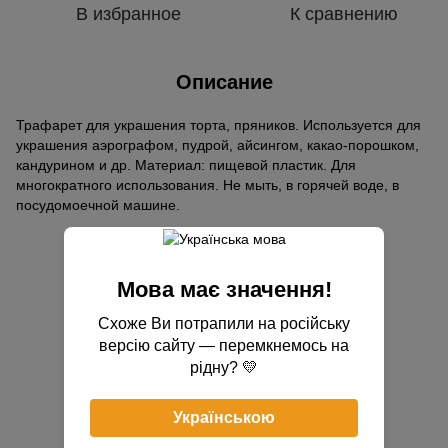
В избранное
К сравнению
Описание
Трафарет для украшения торта, пряников. Используется для
украшения аэрографом, пудрой, айсингом, какао-порошком,
кандурином и др. Материал: пищевой пластик. Для
многократного использования. Не мыть, в горячей воде, в
посудомоечной машине.
Отзывы
Мова має значення!
Схоже Ви потрапили на російську
версію сайту — перемкнемось на
рідну? 💛
Добавьте первый отзыв
Українською