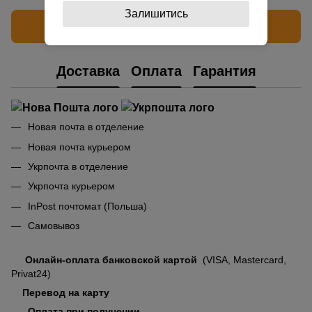
Залишитись
Написать отзыв
Доставка
Оплата
Гарантия
Новая почта в отделение
Новая почта курьером
Укрпочта в отделение
Укрпочта курьером
InPost почтомат (Польша)
Самовывоз
Онлайн-оплата банковской картой
(VISA, Mastercard,
Privat24)
Перевод на карту
Оплата при получении