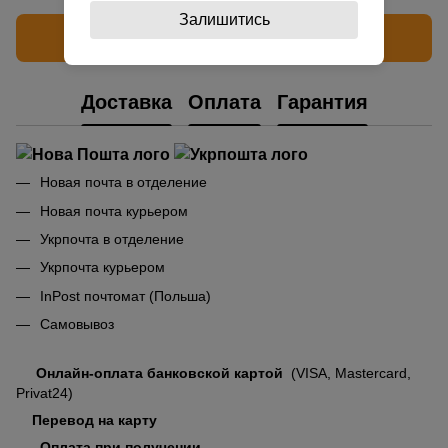
Залишитись
Написать отзыв
Доставка
Оплата
Гарантия
Новая почта в отделение
Новая почта курьером
Укрпочта в отделение
Укрпочта курьером
InPost почтомат (Польша)
Самовывоз
Онлайн-оплата банковской картой
(VISA, Mastercard,
Privat24)
Перевод на карту
Оплата при получении