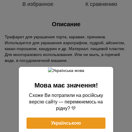
В избранное
К сравнению
Описание
Трафарет для украшения торта, каравая, пряников.
Используется для украшения аэрографом, пудрой, айсингом,
какао-порошком, кандурин и др. Материал: пищевой пластик.
Для многоразового использования. Или не мыть, в горячей
воде, в посудомоечной машине.
Отзывы
Мова має значення!
Схоже Ви потрапили на російську
версію сайту — перемкнемось на
рідну? 💛
Добавьте первый отзыв
Українською