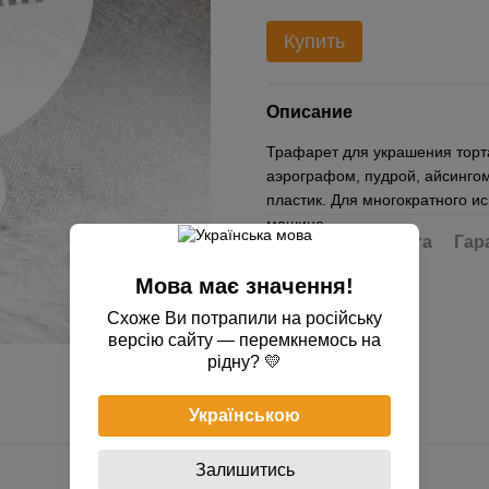
Купить
Описание
Трафарет для украшения торта
аэрографом, пудрой, айсинго
пластик. Для многократного и
машине.
Доставка
Оплата
Гар
Мова має значення!
Схоже Ви потрапили на російську
версію сайту — перемкнемось на
рідну? 💛
Українською
Залишитись