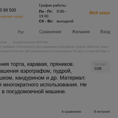
График работы:
20 99 500
Пн - Пт:
9:00–
Мой заказ
19:00
нерскую скидку
Сб - Вс:
выходной
Сравнение
Желания
Вход
Рус
еские
Патриотические 3DForMe
я, пряников. Используется для украшения аэрографом, пудрой, айсингом, какао-
пищевой пластик. Для многократного использования. Не мыть, в горячей воде, в
ия торта, каравая, пряников.
Артикул
2195
рашения аэрографом, пудрой,
шком, кандурином и др. Материал:
я многократного использования. Не
, в посудомоечной машине.
К сравнению
В желания