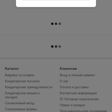
Каталог
Клиентам
Вирубки та штампи
Вход в личный кабинет
Кондитерская посыпка
О нас
Кондитерские принадлежности
Оплата и доставка
Кондитерские мешки и
Контактная информация
насадки
📦 Оптовым покупателям
Силиконовый молд
Обмен и возврат
Силиконовые формы
Пользовательское соглашение