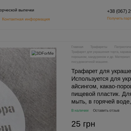
орческой выпечки
+38 (067) 
Получить парт
Контактная информация
Обмен и возврат
шение
Главная
Трафареты
Патриотич
Трафарет для украшения торта, карава
порошком, кандурином и др. Материал: 
посудомоечной машине.
Трафарет для украшен
Используется для ук
айсингом, какао-поро
пищевой пластик. Дл
мыть, в горячей воде
В наличии
Оставить отзыв
25 грн