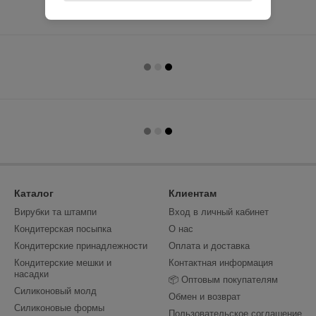
Каталог
Клиентам
Вирубки та штампи
Вход в личный кабинет
Кондитерская посыпка
О нас
Кондитерские принадлежности
Оплата и доставка
Кондитерские мешки и
Контактная информация
насадки
📦 Оптовым покупателям
Силиконовый молд
Обмен и возврат
Силиконовые формы
Пользовательское соглашение