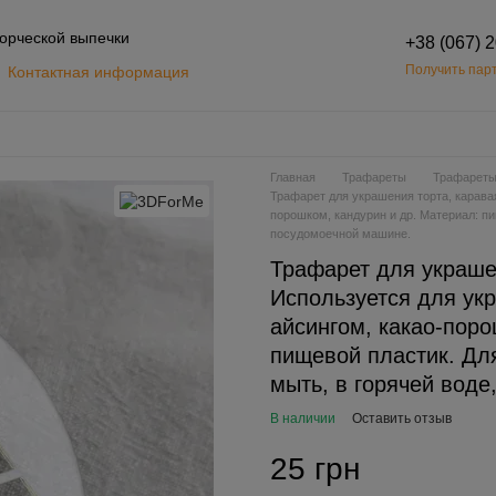
орческой выпечки
+38 (067) 
Получить парт
Контактная информация
Обмен и возврат
шение
Главная
Трафареты
Трафареты
Трафарет для украшения торта, карава
порошком, кандурин и др. Материал: пи
посудомоечной машине.
Трафарет для украшен
Используется для ук
айсингом, какао-поро
пищевой пластик. Дл
мыть, в горячей воде
В наличии
Оставить отзыв
25 грн