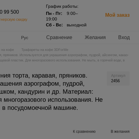
График работы:
20 99 500
Пн - Пт:
9:00–
Мой заказ
19:00
нерскую скидку
Сб - Вс:
выходной
Сравнение
Желания
Вход
Рус
 на кофе
Трафареты на кофе 3DForMe
я, пряников. Используется для украшения аэрографом, пудрой, айсингом, какао-
щевой пластик. Для многоразового использования. Не мыть, в горячей воде, в
ия торта, каравая, пряников.
Артикул
2456
рашения аэрографом, пудрой,
шком, кандурин и др. Материал:
я многоразового использования. Не
, в посудомоечной машине.
К сравнению
В желания