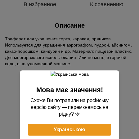
В избранное
К сравнению
Описание
Трафарет для украшения торта, каравая, пряников.
Используется для украшения аэрографом, пудрой, айсингом,
какао-порошком, кандурин и др. Материал: пищевой пластик.
Для многоразового использования. Или не мыть, в горячей
воде, в посудомоечной машине.
Отзывы
Мова має значення!
Схоже Ви потрапили на російську
версію сайту — перемкнемось на
рідну? 💛
Добавьте первый отзыв
Українською