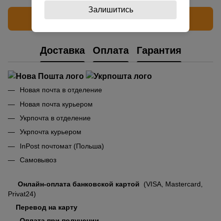
Залишитись
Написать отзыв
Доставка
Оплата
Гарантия
Новая почта в отделение
Новая почта курьером
Укрпочта в отделение
Укрпочта курьером
InPost почтомат (Польша)
Самовывоз
Онлайн-оплата банковской картой
(VISA, Mastercard,
Privat24)
Перевод на карту
Оплата при получении