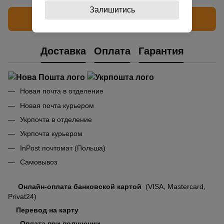
Залишитись
Написать отзыв
Доставка
Оплата
Гарантия
Новая почта в отделение
Новая почта курьером
Укрпочта в отделение
Укрпочта курьером
InPost почтомат (Польша)
Самовывоз
Онлайн-оплата банковской картой
(VISA, Mastercard,
Privat24)
Перевод на карту
Оплата при получении