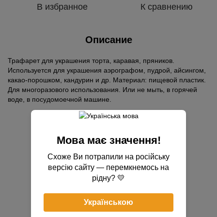
В избранное
К сравнению
Описание
Трафарет для украшения торта, каравая, пряников.
Используется для украшения аэрографом, пудрой, айсингом,
какао-порошком, кандурин и др. Материал: пищевой пластик.
Для многоразового использования. Или не мыть, в горячей
воде, в посудомоечной машине.
Отзывы
Мова має значення!
Схоже Ви потрапили на російську
версію сайту — перемкнемось на
рідну? 💛
Добавьте первый отзыв
Українською