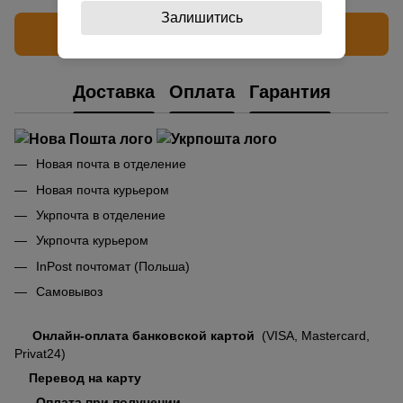
Залишитись
Написать отзыв
Доставка
Оплата
Гарантия
Новая почта в отделение
Новая почта курьером
Укрпочта в отделение
Укрпочта курьером
InPost почтомат (Польша)
Самовывоз
Онлайн-оплата банковской картой
(VISA, Mastercard,
Privat24)
Перевод на карту
Оплата при получении