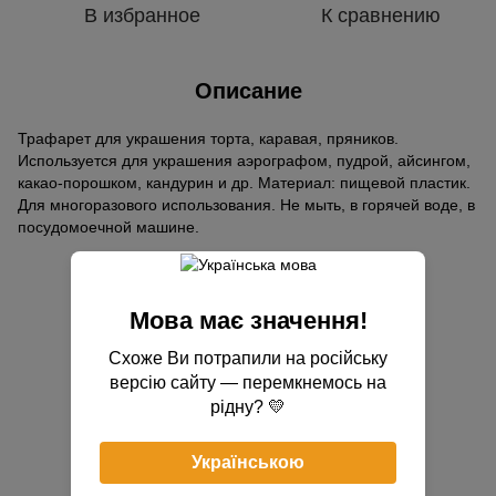
В избранное
К сравнению
Описание
Трафарет для украшения торта, каравая, пряников.
Используется для украшения аэрографом, пудрой, айсингом,
какао-порошком, кандурин и др. Материал: пищевой пластик.
Для многоразового использования. Не мыть, в горячей воде, в
посудомоечной машине.
Отзывы
Мова має значення!
Схоже Ви потрапили на російську
версію сайту — перемкнемось на
рідну? 💛
Добавьте первый отзыв
Українською