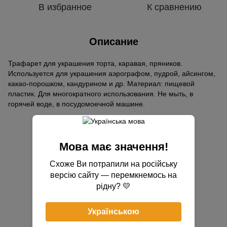
В избранное
К сравнению
Описание
Трафарет для украшения торта, каравая, пряников.
Используется для украшения аэрографом, пудрой, айсингом,
какао-порошком, кандурином и др. Материал: пищевой
пластик. Для многократного использования. Не мыть, в
горячей воде, в посудомоечной машине.
Отзывы
Мова має значення!
Схоже Ви потрапили на російську
версію сайту — перемкнемось на
рідну? 💛
Добавьте первый отзыв
Українською