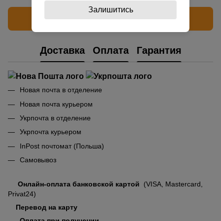
Залишитись
Написать отзыв
Доставка
Оплата
Гарантия
Новая почта в отделение
Новая почта курьером
Укрпочта в отделение
Укрпочта курьером
InPost почтомат (Польша)
Самовывоз
Онлайн-оплата банковской картой
(VISA, Mastercard,
Privat24)
Перевод на карту
Оплата при получении