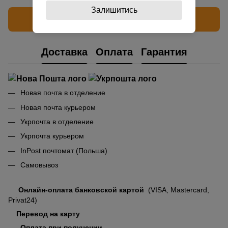
Залишитись
Написать отзыв
Доставка
Оплата
Гарантия
Новая почта в отделение
Новая почта курьером
Укрпочта в отделение
Укрпочта курьером
InPost почтомат (Польша)
Самовывоз
Онлайн-оплата банковской картой
(VISA, Mastercard,
Privat24)
Перевод на карту
Оплата при получении