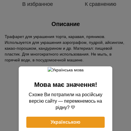
В избранное
К сравнению
Описание
Трафарет для украшения торта, каравая, пряников.
Используется для украшения аэрографом, пудрой, айсингом,
какао-порошком, кандурином и др. Материал: пищевой
пластик. Для многократного использования. Не мыть, в
горячей воде, в посудомоечной машине.
Отзывы
Мова має значення!
Схоже Ви потрапили на російську
версію сайту — перемкнемось на
рідну? 💛
Добавьте первый отзыв
Українською