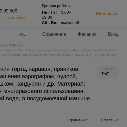
График работы:
20 99 500
Пн - Пт:
9:00–
Мой заказ
19:00
нерскую скидку
Сб - Вс:
выходной
Сравнение
Желания
Вход
Рус
Звери 3DForMe
я, пряников. Используется для украшения аэрографом, пудрой, айсингом, какао-
щевой пластик. Для многоразового использования. Или не мыть, в горячей воде,
ия торта, каравая, пряников.
Артикул
Tr47
рашения аэрографом, пудрой,
шком, кандурин и др. Материал:
я многоразового использования.
ей воде, в посудомоечной машине.
К сравнению
В желания