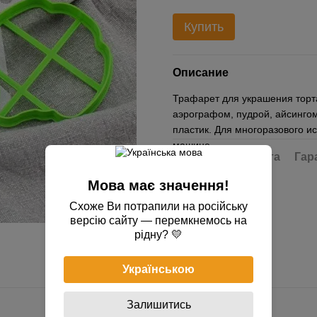
Купить
Описание
Трафарет для украшения торта
аэрографом, пудрой, айсингом
пластик. Для многоразового и
машине.
Доставка
Оплата
Гар
Мова має значення!
Схоже Ви потрапили на російську
версію сайту — перемкнемось на
рідну? 💛
Українською
Залишитись