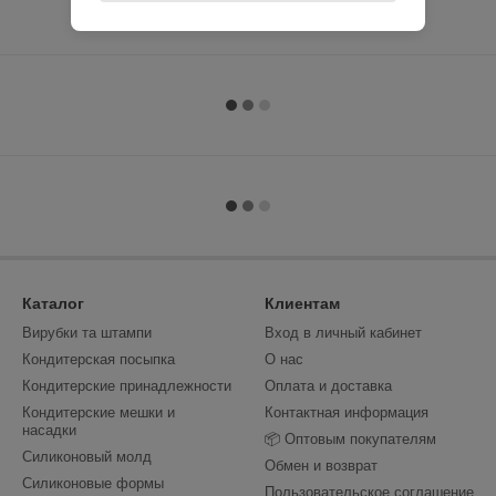
Каталог
Клиентам
Вирубки та штампи
Вход в личный кабинет
Кондитерская посыпка
О нас
Кондитерские принадлежности
Оплата и доставка
Кондитерские мешки и
Контактная информация
насадки
📦 Оптовым покупателям
Силиконовый молд
Обмен и возврат
Силиконовые формы
Пользовательское соглашение