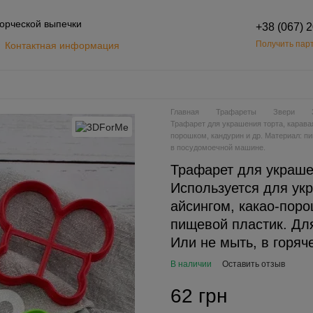
орческой выпечки
+38 (067) 
Получить парт
Контактная информация
Обмен и возврат
шение
Главная
Трафареты
Звери
Трафарет для украшения торта, карава
порошком, кандурин и др. Материал: пи
в посудомоечной машине.
Трафарет для украшен
Используется для ук
айсингом, какао-поро
пищевой пластик. Дл
Или не мыть, в горяч
В наличии
Оставить отзыв
62 грн