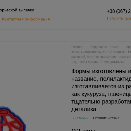
орческой выпечки
+38 (067) 
Получить парт
Контактная информация
Обмен и возврат
шение
Главная
Вирубки та штампи
Кр
Формы изготовлены из PLA пластика. PL
растений, богатых крахмалом, таких к
так, чтобы делать четкую детализа
Формы изготовлены и
название, полилактид
изготавливается из р
как кукуруза, пшени
тщательно разработан
детализа
В наличии
Оставить отзыв