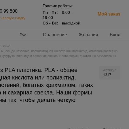
График работы:
20 99 500
Пн - Пт:
9:00–
Мой заказ
19:00
нерскую скидку
Сб - Вс:
выходной
Сравнение
Желания
Вход
Рус
ещение
A - общее название, полилактидная кислота или полиактид, изготавливается из
ак кукуруза, пшеница и сахарная свекла. Наши формы тщательно разработаны
з PLA пластика. PLA - общее
Артикул
1317
ная кислота или полиактид,
астений, богатых крахмалом, таких
ца и сахарная свекла. Наши формы
ы так, чтобы делать четкую