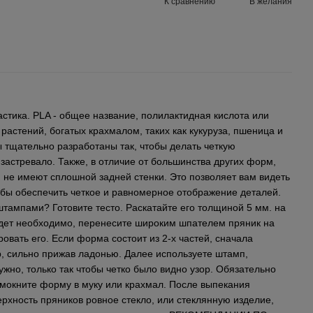
К сравнению
В желания
стика. PLA - общее название, полилактидная кислота или
 растений, богатых крахмалом, таких как кукуруза, пшеница и
 тщательно разработаны так, чтобы делать четкую
 застревало. Также, в отличие от большинства других форм,
 не имеют сплошной задней стенки. Это позволяет вам видеть
обы обеспечить четкое и равномерное отображение деталей.
тампами? Готовите тесто. Раскатайте его толщиной 5 мм. на
удет необходимо, перенесите широким шпателем пряник на
овать его. Если форма состоит из 2-х частей, сначала
, сильно прижав ладонью. Далее используете штамп,
ужно, только так чтобы четко было видно узор. Обязательно
 мокните форму в муку или крахмал. После выпекания
рхность пряников ровное стекло, или стеклянную изделие,