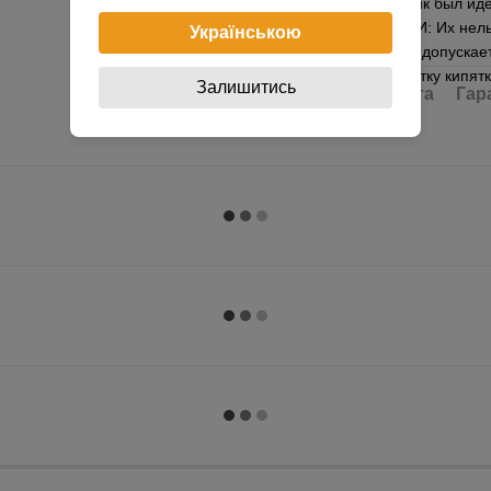
для того чтобы пряник был и
УХОДУ ЗА ФОРМАМИ: Их нельзя
Українською
моющих средств. Не допускае
типа, а также обработку кипя
Залишитись
Доставка
Оплата
Гар