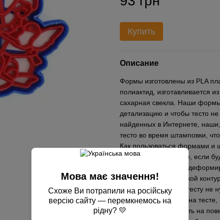
93 грн
Купить
Описание
Формы изготовлены из PLA пла
полиактид, изготавливается из
сахарная свекла. Наши формы
детализацию и чтобы тесто не
найденных в Интернете, наши,
тесто во время штамповки, чт
Как пользоваться формами и ш
пергаментной бумаге, если б
противень, чтобы не деформир
Мова має значення!
выдавливаете вырубкой контур
прижимать сильно к тесту не н
Схоже Ви потрапили на російську
перед применением на тесте,
версію сайту — перемкнемось на
рідну? 💛
желательно приложить на пове