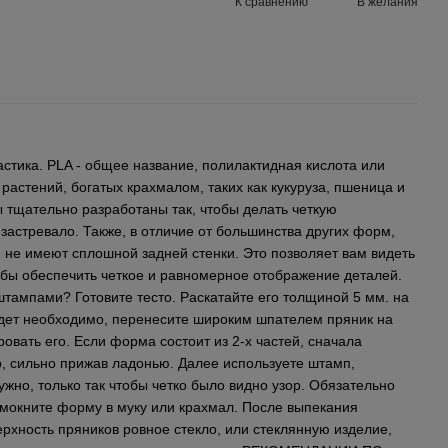
К сравнению
В желания
стика. PLA - общее название, полилактидная кислота или
 растений, богатых крахмалом, таких как кукуруза, пшеница и
 тщательно разработаны так, чтобы делать четкую
 застревало. Также, в отличие от большинства других форм,
 не имеют сплошной задней стенки. Это позволяет вам видеть
обы обеспечить четкое и равномерное отображение деталей.
тампами? Готовите тесто. Раскатайте его толщиной 5 мм. на
удет необходимо, перенесите широким шпателем пряник на
овать его. Если форма состоит из 2-х частей, сначала
, сильно прижав ладонью. Далее используете штамп,
ужно, только так чтобы четко было видно узор. Обязательно
 мокните форму в муку или крахмал. После выпекания
рхность пряников ровное стекло, или стеклянную изделие,