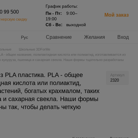
График работы:
20 99 500
Пн - Пт:
9:00–
Мой заказ
19:00
нерскую скидку
Сб - Вс:
выходной
Сравнение
Желания
Вход
Рус
ольные
Школьные 3DForMe
A - общее название, полилактидная кислота или полиактид, изготавливается из
ак кукуруза, пшеница и сахарная свекла. Наши формы тщательно разработаны
з PLA пластика. PLA - общее
Артикул
2320
ная кислота или полиактид,
астений, богатых крахмалом, таких
ца и сахарная свекла. Наши формы
ы так, чтобы делать четкую