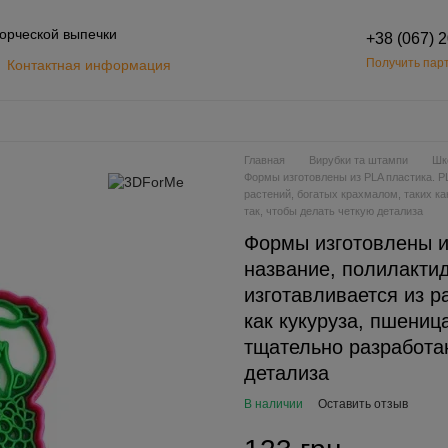
орческой выпечки
+38 (067) 
Получить парт
Контактная информация
Обмен и возврат
шение
Главная
Вирубки та штампи
Шк
Формы изготовлены из PLA пластика. PL
растений, богатых крахмалом, таких к
так, чтобы делать четкую детализа
Формы изготовлены и
название, полилактид
изготавливается из р
как кукуруза, пшени
тщательно разработан
детализа
В наличии
Оставить отзыв