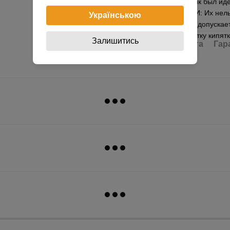
для того чтобы пряник был и
УХОДУ ЗА ФОРМАМИ: Их нельзя
Українською
моющих средств. Не допускае
типа, а также обработку кипя
Залишитись
Доставка
Оплата
Гар