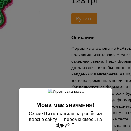
123 грн
Купить
Описание
Формы изготовлены из PLA пла
полиактид, изготавливается из
сахарная свекла. Наши формы
детализацию и чтобы тесто не
найденных в Интернете, наши,
тесто во время штамповки, чт
Как пользоваться формами и ш
пергаментной бумаге, если б
противень, чтобы не деформир
Мова має значення!
выдавливаете вырубкой контур
прижимать сильно к тесту не н
Схоже Ви потрапили на російську
перед применением на тесте,
версію сайту — перемкнемось на
рідну? 💛
желательно приложить на пове