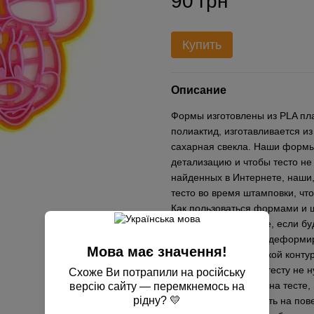
90 грн
Купить
Описание
Формы изготовлены из PLA пла
полиактид, изготавливается из
сахарная свекла. Наши формы
детализацию и чтобы тесто не
найденных в Интернете, наши,
тесто во время штамповки, чт
Как пользоваться формами и ш
пергаментной бумаге, если б
противень, чтобы не деформир
Мова має значення!
выдавливаете вырубкой контур
прижимать сильно к тесту не н
Схоже Ви потрапили на російську
перед применением на тесте,
версію сайту — перемкнемось на
рідну? 💛
желательно приложить на пове