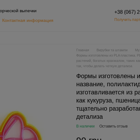
орческой выпечки
+38 (067) 
Получить парт
Контактная информация
Обмен и возврат
шение
Главная
Вирубки та штампи
Му
Формы изготовлены из PLA пластика. PL
растений, богатых крахмалом, таких к
так, чтобы делать четкую детализа
Формы изготовлены и
название, полилактид
изготавливается из р
как кукуруза, пшени
тщательно разработан
детализа
В наличии
Оставить отзыв