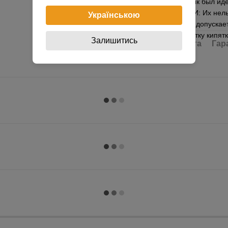
для того чтобы пряник был и
УХОДУ ЗА ФОРМАМИ: Их нельзя
Українською
моющих средств. Не допускае
типа, а также обработку кипя
Залишитись
Доставка
Оплата
Гар