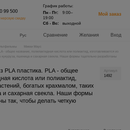
График работы:
20 99 500
Пн - Пт:
9:00–
Мой заказ
19:00
нерскую скидку
Сб - Вс:
выходной
Сравнение
Желания
Вход
Рус
льтфильмы
Микки Маус
A - общее название, полилактидная кислота или полиактид, изготавливается из
ак кукуруза, пшеница и сахарная свекла. Наши формы тщательно разработаны
з PLA пластика. PLA - общее
Артикул
1492
ная кислота или полиактид,
астений, богатых крахмалом, таких
ца и сахарная свекла. Наши формы
ы так, чтобы делать четкую