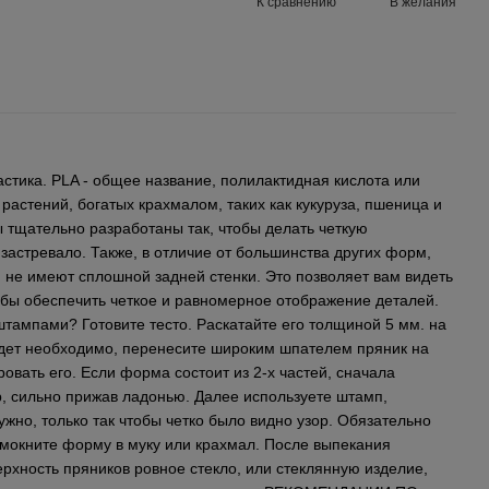
К сравнению
В желания
стика. PLA - общее название, полилактидная кислота или
 растений, богатых крахмалом, таких как кукуруза, пшеница и
 тщательно разработаны так, чтобы делать четкую
 застревало. Также, в отличие от большинства других форм,
 не имеют сплошной задней стенки. Это позволяет вам видеть
обы обеспечить четкое и равномерное отображение деталей.
тампами? Готовите тесто. Раскатайте его толщиной 5 мм. на
удет необходимо, перенесите широким шпателем пряник на
овать его. Если форма состоит из 2-х частей, сначала
, сильно прижав ладонью. Далее используете штамп,
ужно, только так чтобы четко было видно узор. Обязательно
 мокните форму в муку или крахмал. После выпекания
рхность пряников ровное стекло, или стеклянную изделие,