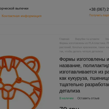
орческой выпечки
+38 (067) 
Получить парт
Контактная информация
Обмен и возврат
шение
Главная
Вирубки та штампи
Зв
Формы изготовлены из PLA пластика. PL
растений, богатых крахмалом, таких к
так, чтобы делать четкую детализа
Формы изготовлены и
название, полилактид
изготавливается из р
как кукуруза, пшени
тщательно разработан
детализа
В наличии
Оставить отзыв