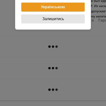
для того чтобы пряник был и
УХОДУ ЗА ФОРМАМИ: Их нельзя
Українською
моющих средств. Не допускае
типа, а также обработку кипя
Залишитись
Доставка
Оплата
Гар