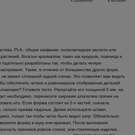
К сравнению
В желания
стика. PLA - общее название, полилактидная кислота или
 растений, богатых крахмалом, таких как кукуруза, пшеница и
 тщательно разработаны так, чтобы делать четкую
 застревало. Также, в отличие от большинства других форм,
 не имеют сплошной задней стенки. Это позволяет вам видеть
обы обеспечить четкое и равномерное отображение деталей.
тампами? Готовите тесто. Раскатайте его толщиной 5 мм. на
удет необходимо, перенесите широким шпателем пряник на
овать его. Если форма состоит из 2-х частей, сначала
, сильно прижав ладонью. Далее используете штамп,
ужно, только так чтобы четко было видно узор. Обязательно
 мокните форму в муку или крахмал. После выпекания
рхность пряников ровное стекло, или стеклянную изделие,