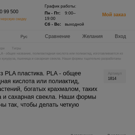
График работы:
20 99 500
Пн - Пт:
9:00–
Мой заказ
19:00
нерскую скидку
Сб - Вс:
выходной
Сравнение
Желания
Вход
Рус
ери
Тигры
A - общее название, полилактидная кислота или полиактид, изготавливается из
ак кукуруза, пшеница и сахарная свекла. Наши формы тщательно разработаны
з PLA пластика. PLA - общее
Артикул
1814
ная кислота или полиактид,
астений, богатых крахмалом, таких
ца и сахарная свекла. Наши формы
ы так, чтобы делать четкую