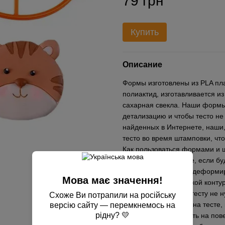
79 грн
Купить
Описание
Формы изготовлены из PLA пла
полиактид, изготавливается из
сахарная свекла. Наши формы
детализацию и чтобы тесто не
найденных в Интернете, наши,
тесто во время штамповки, чт
Как пользоваться формами и ш
пергаментной бумаге, если б
противень, чтобы не деформир
Мова має значення!
выдавливаете вырубкой контур
прижимать сильно к тесту не н
Схоже Ви потрапили на російську
перед применением на тесте,
версію сайту — перемкнемось на
рідну? 💛
желательно приложить на пове