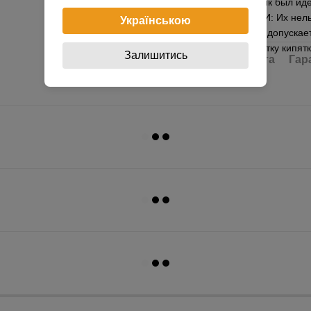
для того чтобы пряник был и
УХОДУ ЗА ФОРМАМИ: Их нельзя
Українською
моющих средств. Не допускае
типа, а также обработку кипя
Залишитись
Доставка
Оплата
Гар