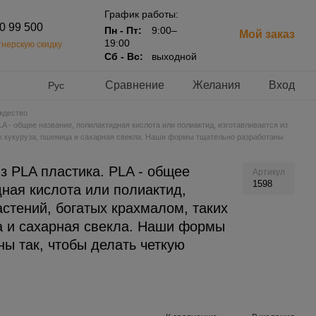
График работы:
20 99 500
Пн - Пт:
9:00–
Мой заказ
19:00
нерскую скидку
Сб - Вс:
выходной
Сравнение
Желания
Вход
Рус
ждество
A - общее название, полилактидная кислота или полиактид, изготавливается из
ак кукуруза, пшеница и сахарная свекла. Наши формы тщательно разработаны
з PLA пластика. PLA - общее
Артикул
1598
ная кислота или полиактид,
астений, богатых крахмалом, таких
ца и сахарная свекла. Наши формы
ы так, чтобы делать четкую