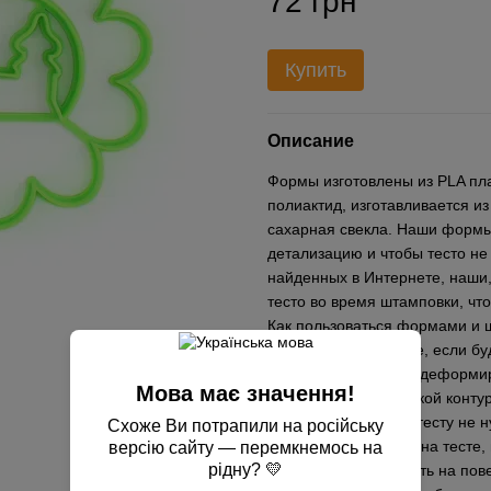
72 грн
Купить
Описание
Формы изготовлены из PLA пла
полиактид, изготавливается из
сахарная свекла. Наши формы
детализацию и чтобы тесто не
найденных в Интернете, наши,
тесто во время штамповки, чт
Как пользоваться формами и ш
пергаментной бумаге, если б
противень, чтобы не деформир
Мова має значення!
выдавливаете вырубкой контур
прижимать сильно к тесту не н
Схоже Ви потрапили на російську
перед применением на тесте,
версію сайту — перемкнемось на
рідну? 💛
желательно приложить на пове