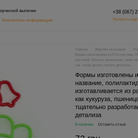
орческой выпечки
+38 (067) 
Получить парт
Контактная информация
Обмен и возврат
шение
Главная
Вирубки та штампи
Ро
Формы изготовлены из PLA пластика. PL
растений, богатых крахмалом, таких к
так, чтобы делать четкую детализа
Формы изготовлены и
название, полилактид
изготавливается из р
как кукуруза, пшени
тщательно разработан
детализа
В наличии
Оставить отзыв