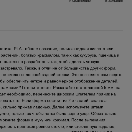
К сравнению
В желания
стика. PLA - общее название, полилактидная кислота или
 растений, богатых крахмалом, таких как кукуруза, пшеница и
 тщательно разработаны так, чтобы делать четкую
 застревало. Также, в отличие от большинства других форм,
 не имеют сплошной задней стенки. Это позволяет вам видеть
обы обеспечить четкое и равномерное отображение деталей.
тампами? Готовите тесто. Раскатайте его толщиной 5 мм. на
удет необходимо, перенесите широким шпателем пряник на
овать его. Если форма состоит из 2-х частей, сначала
, сильно прижав ладонью. Далее используете штамп,
ужно, только так чтобы четко было видно узор. Обязательно
 мокните форму в муку или крахмал. После выпекания
рхность пряников ровное стекло, или стеклянную изделие,