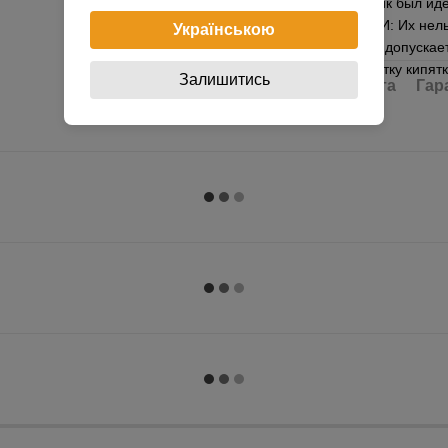
для того чтобы пряник был и
УХОДУ ЗА ФОРМАМИ: Их нельзя
Українською
моющих средств. Не допускае
типа, а также обработку кипя
Залишитись
Доставка
Оплата
Гар