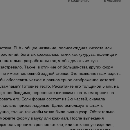
К сравнению
В желания
стика. PLA - общее название, полилактидная кислота или
 растений, богатых крахмалом, таких как кукуруза, пшеница и
 тщательно разработаны так, чтобы делать четкую
 застревало. Также, в отличие от большинства других форм,
 не имеют сплошной задней стенки. Это позволяет вам видеть
обы обеспечить четкое и равномерное отображение деталей.
тампами? Готовите тесто. Раскатайте его толщиной 5 мм. на
удет необходимо, перенесите широким шпателем пряник на
овать его. Если форма состоит из 2-х частей, сначала
, сильно прижав ладонью. Далее используете штамп,
ужно, только так чтобы четко было видно узор. Обязательно
 мокните форму в муку или крахмал. После выпекания
рхность пряников ровное стекло, или стеклянную изделие,