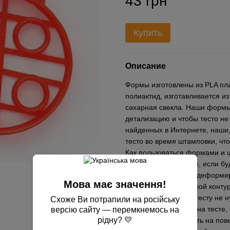
43 грн
Купить
Описание
Формы изготовлены из PLA пла
полиактид, изготавливается из
сахарная свекла. Наши формы
детализацию и чтобы тесто не
найденных в Интернете, наши,
тесто во время штамповки, чт
Как пользоваться формами и ш
пергаментной бумаге, если б
противень, чтобы не деформир
Мова має значення!
выдавливаете вырубкой контур
прижимать сильно к тесту не н
Схоже Ви потрапили на російську
перед применением на тесте,
версію сайту — перемкнемось на
рідну? 💛
желательно приложить на пове