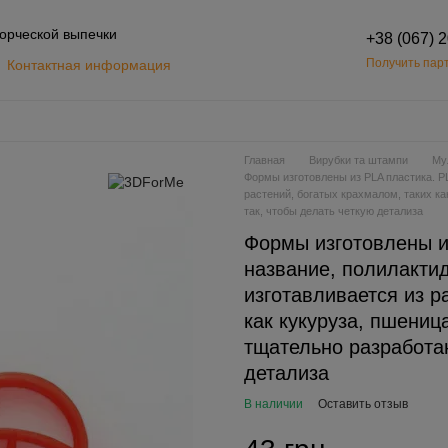
орческой выпечки
+38 (067) 
Получить парт
Контактная информация
Обмен и возврат
шение
Главная
Вирубки та штампи
Му
Формы изготовлены из PLA пластика. PL
растений, богатых крахмалом, таких к
так, чтобы делать четкую детализа
Формы изготовлены и
название, полилактид
изготавливается из р
как кукуруза, пшени
тщательно разработан
детализа
В наличии
Оставить отзыв