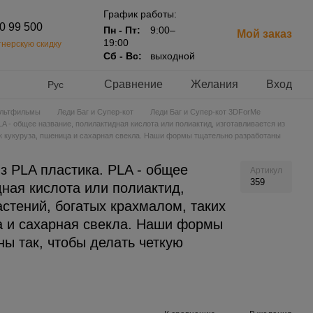
График работы:
20 99 500
Пн - Пт:
9:00–
Мой заказ
19:00
нерскую скидку
Сб - Вс:
выходной
Сравнение
Желания
Вход
Рус
льтфильмы
Леди Баг и Супер-кот
Леди Баг и Супер-кот 3DForMe
A - общее название, полилактидная кислота или полиактид, изготавливается из
ак кукуруза, пшеница и сахарная свекла. Наши формы тщательно разработаны
з PLA пластика. PLA - общее
Артикул
359
ная кислота или полиактид,
астений, богатых крахмалом, таких
ца и сахарная свекла. Наши формы
ы так, чтобы делать четкую