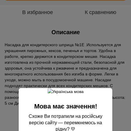
В избранное
К сравнению
Описание
Насадка для кондитерского шприца №1Е .Используется для
украшения пирожных, кексов, печенья и тортов. Удобна в
работе, крепко держится в кондитерском мешке. Насадка
изготовлена из прочной нержавеющей стали, безопасной для
здоровья, она устойчива к ржавчине и предназначена для
многократного использования без изгиба в форме. Легки в
уходе, можно мыть в посудомоечной машине. Насадки
подходят практически для всех кондитерских мешков. С
помощью кондитерских насадок Вы можете создать
разнообразные узоры на своих кулинарных изделиях. Высота:
5 см Диаметр верха: 2 см Диаметр: 3 см
Мова має значення!
Схоже Ви потрапили на російську
Отзывы
версію сайту — перемкнемось на
рідну? 💛