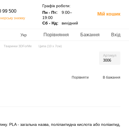
Графік роботи:
0 99 500
Пн - Пт:
9:00–
Мій кошик
19:00
нерську знижку
Сб - Нд:
вихідний
Порівняння
Бажання
Вхід
Укр
Тваринки 3DForMe
Ципа (10 х 7см)
Артикул
3006
Порівняти
В бажання
ику. PLA - загальна назва, полілактидна кислота або поліактид,