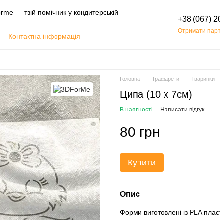
rme — твій помічник у кондитерській
+38 (067) 2
Отримати парт
а
Контактна інформація
Обмін та повернення
Головна
Трафарети
Тваринки
Ципа (10 х 7см)
В наявності
Написати відгук
80 грн
Купити
Опис
Форми виготовлені із PLA пласт