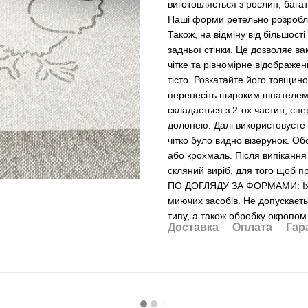
виготовляється з рослин, бага
Наші форми ретельно розроблен
Також, на відміну від більшост
задньої стінки. Це дозволяє в
чітке та рівномірне відображ
тісто. Розкатайте його товщин
перенесіть широким шпателем
складається з 2-ох частин, с
долонею. Далі використовуєте 
чітко було видно візерунок. Об
або крохмаль. Після випікання
скляний виріб, для того щоб п
ПО ДОГЛЯДУ ЗА ФОРМАМИ: Їх не
миючих засобів. Не допускаєт
типу, а також обробку окропо
Доставка
Оплата
Гар