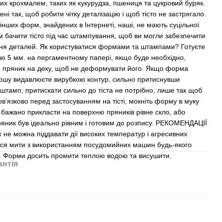
тих крохмалем, таких як кукурудза, пшениця та цукровий буряк.
і так, щоб робити чітку деталізацію і щоб тісто не застрягало.
і інших форм, знайдених в Інтернеті, наші, не мають суцільної
ам бачити тісто під час штампування, щоб ви могли забезпечити
ення деталей. Як користуватися формами та штампами? Готуєте
ою 5 мм. на пергаментному папері, якщо буде необхідно,
 пряник на деку, щоб не деформувати його. Якщо форма
першу видавлюєте вирубкою контур, сильно притиснувши
штамп, притискати сильно до тіста не потрібно, лише так щоб
ов’язково перед застосуванням на тісті, мокніть форму в муку
 бажано прикласти на поверхню пряників рівне скло, або
ряник був ідеально рівним і готовим до розпису. РЕКОМЕНДАЦІЇ
 можна піддавати дії високих температур і агресивних
ься мити з використанням посудомийних машин будь-якого
м. Форми досить промити теплою водою та висушити.
антія