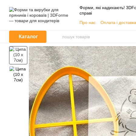
Перейти до основного контенту
Форми, які надихають! 3DFo
справі
Про нас
Оплата і доставк
📦 Гуртовим покупцям
Угода користувача
Каталог