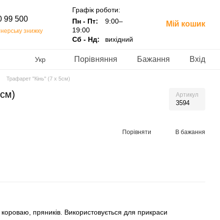
Графік роботи:
0 99 500
Пн - Пт:
9:00–
Мій кошик
19:00
нерську знижку
Сб - Нд:
вихідний
Порівняння
Бажання
Вхід
Укр
Трафарет "Кінь" (7 х 5см)
5см)
Артикул
3594
Порівняти
В бажання
 короваю, пряників. Використовується для прикраси