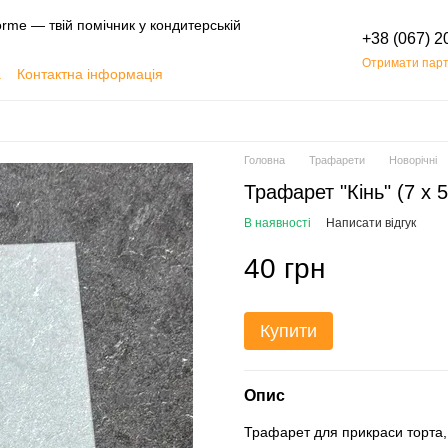
rme — твій помічник у кондитерській
+38 (067) 2
Отримати парт
а
Контактна інформація
Обмін та повернення
Головна
Трафарети
Новорічні
Трафарет "Кінь" (7 х 
В наявності
Написати відгук
40 грн
Купити
Опис
Трафарет для прикраси торта,