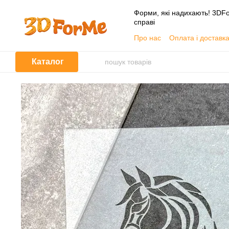
Перейти до основного контенту
Форми, які надихають! 3DFo
справі
Про нас
Оплата і доставк
📦 Гуртовим покупцям
Угода користувача
Каталог