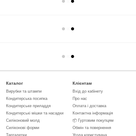
Каталог
Клієнтам
Вирубки та штампи
Вхід до кабінету
Кондитерська посипка
Про нас
Кондитерське приладдя
Оплата і доставка
Кондитерські мішки та насадки
Контактна інформація
Силіконовий молд
📦 Гуртовим покупцям
Силіконові форми
Обмін та повернення
Тарталетки
Угода користувача