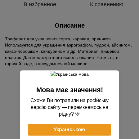
В избранное
К сравнению
Описание
Трафарет для украшения торта, каравая, пряников.
Используется для украшения аэрографом, пудрой, айсингом,
какао-порошком, кандурином и др. Материал: пищевой
пластик. Для многократного использования. Не мыть, в
горячей воде, в посудомоечной машине.
Отзывы
Мова має значення!
Схоже Ви потрапили на російську
версію сайту — перемкнемось на
рідну? 💛
Добавьте первый отзыв
Українською