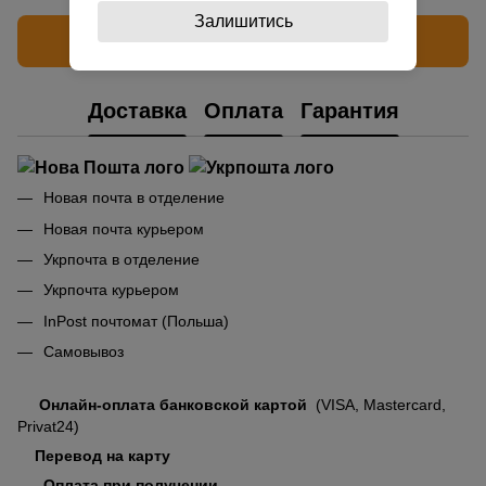
Залишитись
Написать отзыв
Доставка
Оплата
Гарантия
Новая почта в отделение
Новая почта курьером
Укрпочта в отделение
Укрпочта курьером
InPost почтомат (Польша)
Самовывоз
Онлайн-оплата банковской картой
(VISA, Mastercard,
Privat24)
Перевод на карту
Оплата при получении