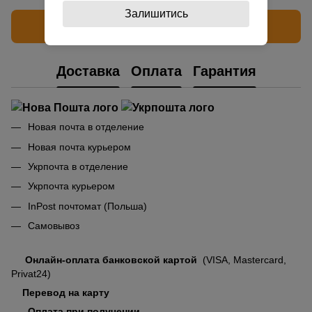
Залишитись
Написать отзыв
Доставка
Оплата
Гарантия
Новая почта в отделение
Новая почта курьером
Укрпочта в отделение
Укрпочта курьером
InPost почтомат (Польша)
Самовывоз
Онлайн-оплата банковской картой
(VISA, Mastercard,
Privat24)
Перевод на карту
Оплата при получении