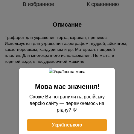
В избранное
К сравнению
Описание
Трафарет для украшения торта, каравая, пряников.
Используется для украшения аэрографом, пудрой, айсингом,
какао-порошком, кандурином и др. Материал: пищевой
пластик. Для многократного использования. Не мыть, в
горячей воде, в посудомоечной машине.
Отзывы
Мова має значення!
Схоже Ви потрапили на російську
версію сайту — перемкнемось на
рідну? 💛
Добавьте первый отзыв
Українською