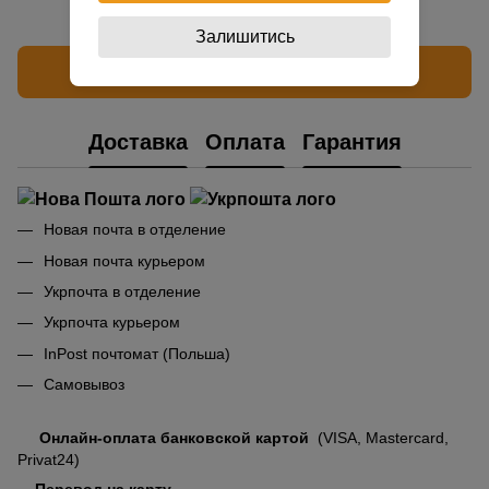
Залишитись
Написать отзыв
Доставка
Оплата
Гарантия
Новая почта в отделение
Новая почта курьером
Укрпочта в отделение
Укрпочта курьером
InPost почтомат (Польша)
Самовывоз
Онлайн-оплата банковской картой
(VISA, Mastercard,
Privat24)
Перевод на карту