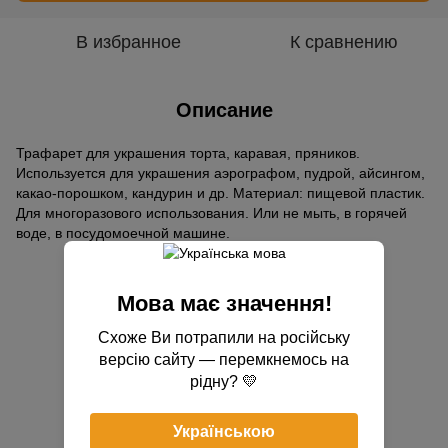
В избранное
К сравнению
Описание
Трафарет для украшения торта, каравая, пряников.
Используется для украшения аэрографом, пудрой, айсингом,
какао-порошком, кандурин и др. Материал: пищевой пластик.
Для многоразового использования. Или не мыть, в горячей
воде, в посудомоечной машине.
Отзывы
Мова має значення!
Схоже Ви потрапили на російську
версію сайту — перемкнемось на
рідну? 💛
Українською
Добавьте первый отзыв