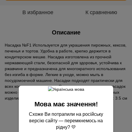
В избранное
К сравнению
Описание
Насадка №F1 Используется для украшения пирожных, кексов,
печенья и тортов. Удобна в работе, крепко держится в
кондитерском мешке. Насадка изготовлена ​​из прочной
нержавеющей стали, безопасной для здоровья, устойчива к
ржавчине и предназначена для многократного использования
без изгиба в форме. Легкие в уходе, можно мыть в
посудомоечной машине. Насадки подходят практически для
всех кондитерских мешков. С помощью кондитерских насадок
можно создать разнообразные узоры на своих кулинарных
изделиях. Высота: 5 см Диаметр верха: 2.5 см Диаметр: 3.5 см
Мова має значення!
Отзывы
Схоже Ви потрапили на російську
версію сайту — перемкнемось на
рідну? 💛