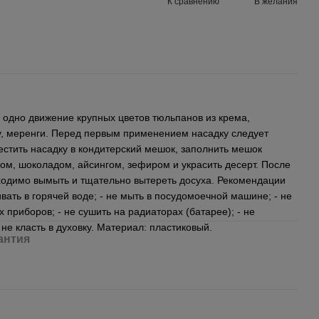
К сравнению
В желания
 одно движение крупных цветов тюльпанов из крема,
 меренги. Перед первым применением насадку следует
естить насадку в кондитерский мешок, заполнить мешок
м, шоколадом, айсингом, зефиром и украсить десерт. После
одимо вымыть и тщательно вытереть досуха. Рекомендации
вать в горячей воде; - не мыть в посудомоечной машине; - не
 приборов; - не сушить на радиаторах (батарее); - не
 не класть в духовку. Материал: пластиковый.
антия