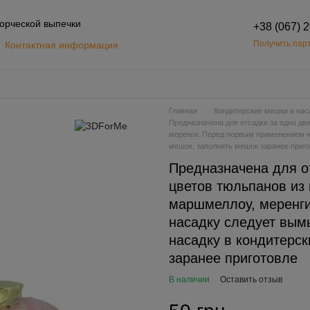
орческой выпечки
+38 (067) 
Получить парт
Контактная информация
Обмен и возврат
шение
Главная
Кондитерские мешки и нас
Предназначена для отсадки за одно дв
меренги. Перед первым применением на
мешок, заполнить мешок заранее приг
Предназначена для о
цветов тюльпанов из
маршмеллоу, меренг
насадку следует вымы
насадку в кондитерс
заранее приготовле
В наличии
Оставить отзыв