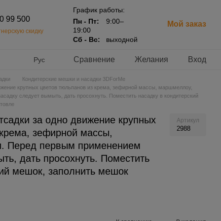
График работы:
20 99 500
Пн - Пт:
9:00–
Мой заказ
19:00
нерскую скидку
Сб - Вс:
выходной
Сравнение
Желания
Вход
Рус
адки
Кондитерские мешки и насадки 3DForMe
ижение крупных цветов тюльпанов из крема, зефирной массы, маршмеллоу,
садку следует вымыть, дать просохнуть. Поместить насадку в кондитерский
отовле
тсадки за одно движение крупных
Артикул
2988
 крема, зефирной массы,
и. Перед первым применением
ть, дать просохнуть. Поместить
кий мешок, заполнить мешок