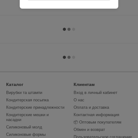
Каталог
Клиентам
Вирубки та штампи
Вход в личный кабинет
Кондитерская посыпка
О нас
Кондитерские принадлежности
Оплата и доставка
Кондитерские мешки и
Контактная информация
насадки
📦 Оптовым покупателям
Силиконовый молд
Обмен и возврат
Силиконовые формы
Пользовательское соглашение