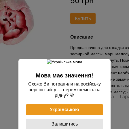
50 грн
Купить
Описание
Предназначена для отсадки за
зефирной массы, маршмеллоу,
вымыть, дать просохнуть. Пом
заранее приготовленным кремо
применения инструмент необх
Мова має значення!
по использованию: - не замачи
Схоже Ви потрапили на російську
хранить вблизи нагревательных
версію сайту — перемкнемось на
использовать горячую массу; -
рідну? 💛
Доставка
Оплата
Гар
Українською
Залишитись