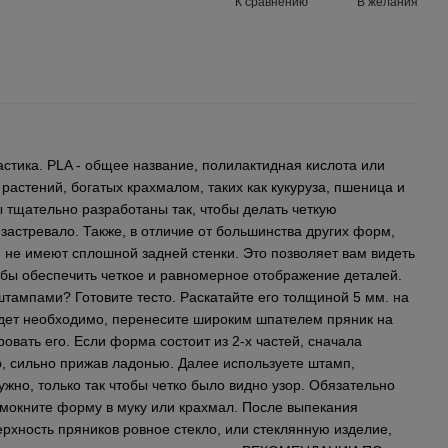
К сравнению
В желания
стика. PLA - общее название, полилактидная кислота или
 растений, богатых крахмалом, таких как кукуруза, пшеница и
 тщательно разработаны так, чтобы делать четкую
 застревало. Также, в отличие от большинства других форм,
 не имеют сплошной задней стенки. Это позволяет вам видеть
обы обеспечить четкое и равномерное отображение деталей.
тампами? Готовите тесто. Раскатайте его толщиной 5 мм. на
удет необходимо, перенесите широким шпателем пряник на
овать его. Если форма состоит из 2-х частей, сначала
, сильно прижав ладонью. Далее используете штамп,
ужно, только так чтобы четко было видно узор. Обязательно
 мокните форму в муку или крахмал. После выпекания
рхность пряников ровное стекло, или стеклянную изделие,