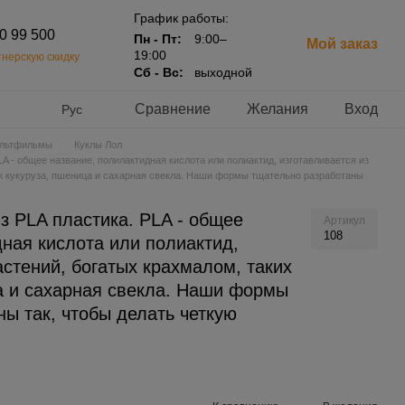
График работы:
20 99 500
Пн - Пт:
9:00–
Мой заказ
19:00
нерскую скидку
Сб - Вс:
выходной
Сравнение
Желания
Вход
Рус
льтфильмы
Куклы Лол
A - общее название, полилактидная кислота или полиактид, изготавливается из
ак кукуруза, пшеница и сахарная свекла. Наши формы тщательно разработаны
з PLA пластика. PLA - общее
Артикул
108
ная кислота или полиактид,
астений, богатых крахмалом, таких
ца и сахарная свекла. Наши формы
ы так, чтобы делать четкую