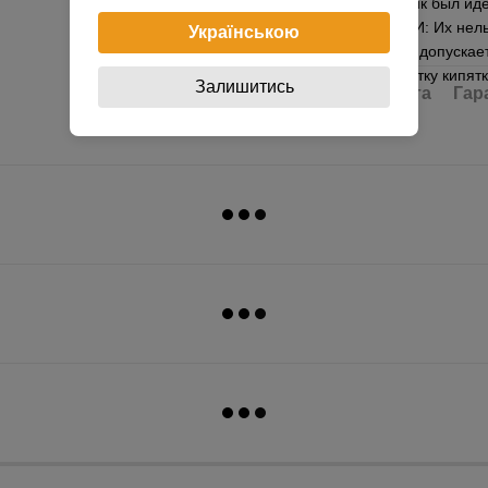
для того чтобы пряник был и
УХОДУ ЗА ФОРМАМИ: Их нельзя
Українською
моющих средств. Не допускае
типа, а также обработку кипя
Залишитись
Доставка
Оплата
Гар