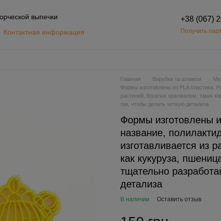
орческой выпечки
+38 (067) 
Получить парт
Контактная информация
Обмен и возврат
шение
Главная
Вирубки та штампи
Му
Формы изготовлены из PLA пластика. PL
растений, богатых крахмалом, таких к
так, чтобы делать четкую детализа
Формы изготовлены и
название, полилактид
изготавливается из р
как кукуруза, пшени
тщательно разработан
детализа
В наличии
Оставить отзыв