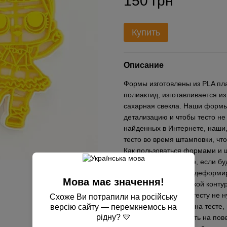
150 грн
Купить
Описание
Формы изготовлены из PLA пла
полиактид, изготавливается из
сахарная свекла. Наши формы
детализацию и чтобы тесто не
найденных в Интернете, наши,
тесто во время штамповки, чт
Как пользоваться формами и ш
пергаментной бумаге, если б
противень, чтобы не деформир
Мова має значення!
выдавливаете вырубкой контур
прижимать сильно к тесту не н
Схоже Ви потрапили на російську
перед применением на тесте,
версію сайту — перемкнемось на
рідну? 💛
желательно приложить на пове