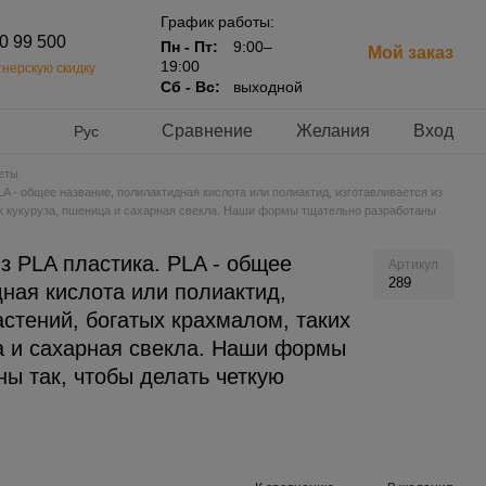
График работы:
20 99 500
Пн - Пт:
9:00–
Мой заказ
19:00
нерскую скидку
Сб - Вс:
выходной
Сравнение
Желания
Вход
Рус
еты
A - общее название, полилактидная кислота или полиактид, изготавливается из
ак кукуруза, пшеница и сахарная свекла. Наши формы тщательно разработаны
з PLA пластика. PLA - общее
Артикул
289
ная кислота или полиактид,
астений, богатых крахмалом, таких
ца и сахарная свекла. Наши формы
ы так, чтобы делать четкую