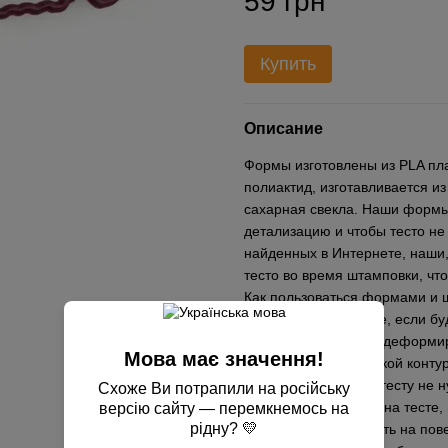
59 грн
Купить
Описание
Формы изготовлены из PLA пла
полиактид, изготавливается из
сахарная свекла. Наши формы
детализацию и чтобы тесто не
найденных в Интернете, наши,
тесто во время штамповки, чт
Как пользоваться формами и ш
пергаментной бумаге, если б
противень, чтобы не деформир
Мова має значення!
выдавливаете вырубкой контур
прижимать сильно к тесту не н
Схоже Ви потрапили на російську
перед применением на тесте,
версію сайту — перемкнемось на
рідну? 💛
желательно приложить на пове