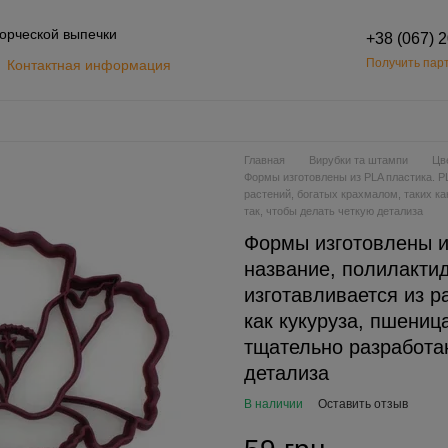
орческой выпечки
+38 (067) 
Получить парт
Контактная информация
Обмен и возврат
шение
Главная
Вирубки та штампи
Цв
Формы изготовлены из PLA пластика. PL
растений, богатых крахмалом, таких к
так, чтобы делать четкую детализа
Формы изготовлены и
название, полилактид
изготавливается из р
как кукуруза, пшени
тщательно разработан
детализа
В наличии
Оставить отзыв