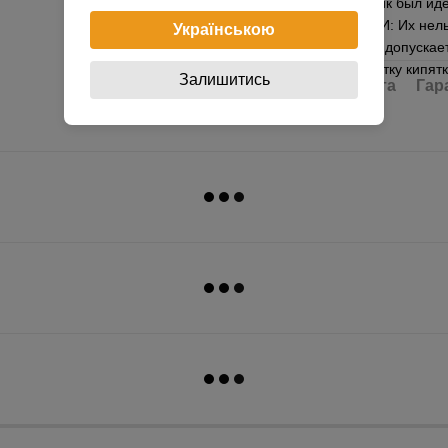
для того чтобы пряник был и
УХОДУ ЗА ФОРМАМИ: Их нельзя
Українською
моющих средств. Не допускае
типа, а также обработку кипя
Залишитись
Доставка
Оплата
Гар