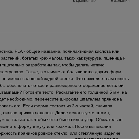
К сравнению
В желания
стика. PLA - общее название, полилактидная кислота или
 растений, богатых крахмалом, таких как кукуруза, пшеница и
 тщательно разработаны так, чтобы делать четкую
 застревало. Также, в отличие от большинства других форм,
 не имеют сплошной задней стенки. Это позволяет вам видеть
обы обеспечить четкое и равномерное отображение деталей.
тампами? Готовите тесто. Раскатайте его толщиной 5 мм. на
удет необходимо, перенесите широким шпателем пряник на
овать его. Если форма состоит из 2-х частей, сначала
, сильно прижав ладонью. Далее используете штамп,
ужно, только так чтобы четко было видно узор. Обязательно
 мокните форму в муку или крахмал. После выпекания
рхность пряников ровное стекло, или стеклянную изделие,