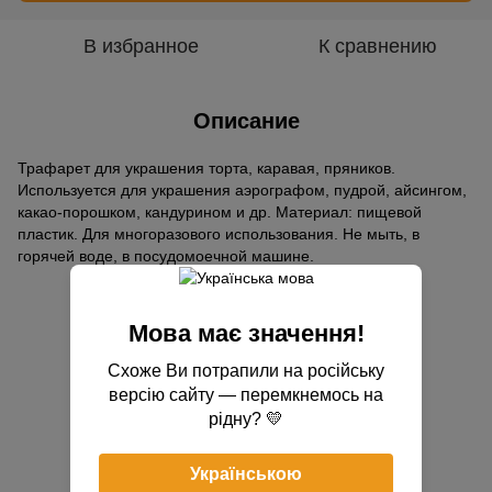
В избранное
К сравнению
Описание
Трафарет для украшения торта, каравая, пряников.
Используется для украшения аэрографом, пудрой, айсингом,
какао-порошком, кандурином и др. Материал: пищевой
пластик. Для многоразового использования. Не мыть, в
горячей воде, в посудомоечной машине.
Отзывы
Мова має значення!
Схоже Ви потрапили на російську
версію сайту — перемкнемось на
рідну? 💛
Українською
Добавьте первый отзыв