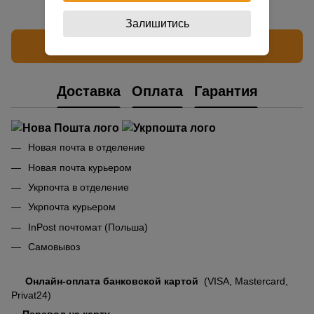
Залишитись
Написать отзыв
Доставка
Оплата
Гарантия
Новая почта в отделение
Новая почта курьером
Укрпочта в отделение
Укрпочта курьером
InPost почтомат (Польша)
Самовывоз
Онлайн-оплата банковской картой
(VISA, Mastercard,
Privat24)
Перевод на карту