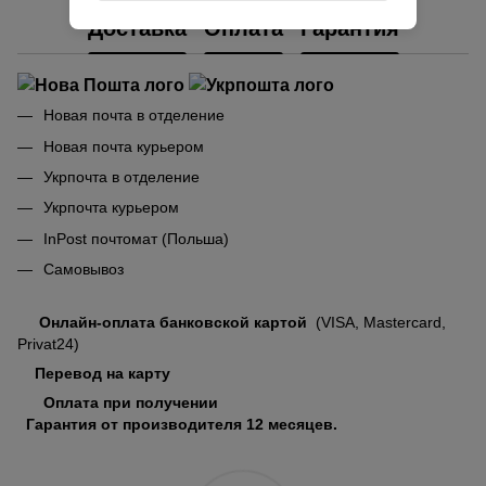
Доставка
Оплата
Гарантия
Новая почта в отделение
Новая почта курьером
Укрпочта в отделение
Укрпочта курьером
InPost почтомат (Польша)
Самовывоз
Онлайн-оплата банковской картой
(VISA, Mastercard,
Privat24)
Перевод на карту
Оплата при получении
Гарантия от производителя 12 месяцев.