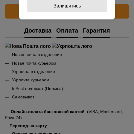
Залишитись
Написать отзыв
Доставка
Оплата
Гарантия
Новая почта в отделение
Новая почта курьером
Укрпочта в отделение
Укрпочта курьером
InPost почтомат (Польша)
Самовывоз
Онлайн-оплата банковской картой
(VISA, Mastercard,
Privat24)
Перевод на карту
Оплата при получении