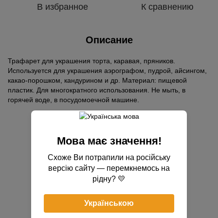
В избранное
К сравнению
Описание
Трафарет для украшения торта, каравая, пряников.
Используется для украшения аэрографом, пудрой, айсингом,
какао-порошком, кандурином и др. Материал: пищевой
пластик. Для многократного использования. Не мыть, в
горячей воде, в посудомоечной машине.
Отзывы
Мова має значення!
Схоже Ви потрапили на російську
версію сайту — перемкнемось на
рідну? 💛
Добавьте первый отзыв
Українською