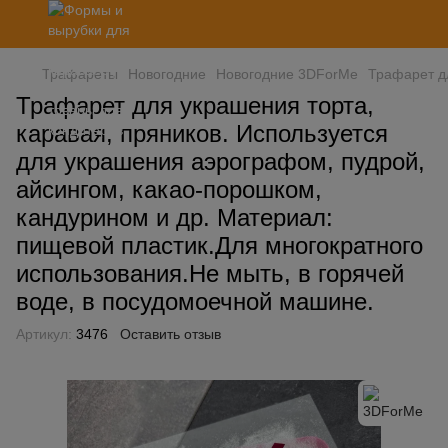
Трафареты
Новогодние
Новогодние 3DForMe
Трафарет дл
Трафарет для украшения торта,
каравая, пряников. Используется
для украшения аэрографом, пудрой,
айсингом, какао-порошком,
кандурином и др. Материал:
пищевой пластик.Для многократного
использования.Не мыть, в горячей
воде, в посудомоечной машине.
Артикул:
3476
Оставить отзыв