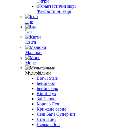
Тигри
Фантастичні звірі
Ігри
Їжа
Квіти
Малюки
Море
Мультфільми
Brawl Stars
Бейбі бос
Бейбі шарк
Вінні Пух
Злі Птахи
Король Лев
Крижане серце
Леді Баг і Супер-кіт
Літл Поні
Ляльки Лол