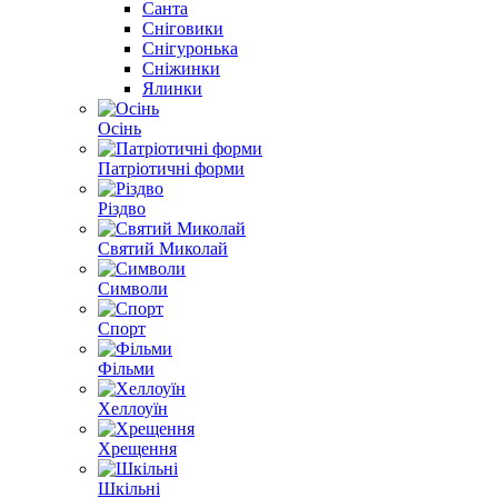
Санта
Сніговики
Снігуронька
Сніжинки
Ялинки
Осінь
Патріотичні форми
Різдво
Святий Миколай
Символи
Спорт
Фільми
Хеллоуїн
Хрещення
Шкільні