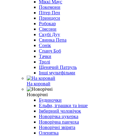
Міккі Маус
Покемони
Пітер Пен
Принцеси
Робокар
Сімсони
Скубі Дуу
Свинка Пепа
Сонік
Спанч Боб
Тачки
Тролі
Щенячий Патруль
Інші мультфільми
На коровай
Новорічні
Будиночки
Ельфи, іграшки та інше
Імбирний чоловічок
Новорічка цукерка
Новорічна панчоха
Новорічні звірята
Оленятка