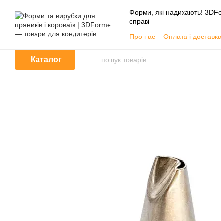
Перейти до основного контенту
Форми, які надихають! 3DFo
справі
Про нас
Оплата і доставк
📦 Гуртовим покупцям
Угода користувача
Каталог