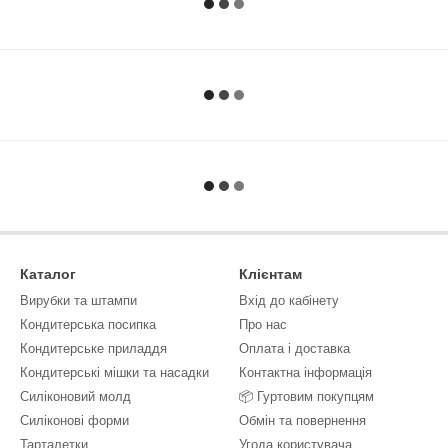
Каталог
Клієнтам
Вирубки та штампи
Вхід до кабінету
Кондитерська посипка
Про нас
Кондитерське приладдя
Оплата і доставка
Кондитерські мішки та насадки
Контактна інформація
Силіконовий молд
📦 Гуртовим покупцям
Силіконові форми
Обмін та повернення
Тарталетки
Угода користувача