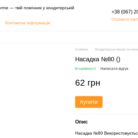
rme — твій помічник у кондитерській
+38 (067) 2
Отримати парт
а
Контактна інформація
Обмін та повернення
Головна
Кондитерські мішки та нас
Насадка №80 ()
В наявності
Написати відгук
62 грн
Купити
Опис
Насадка №80 Використовується 