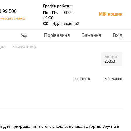
Графік роботи:
0 99 500
Пн - Пт:
9:00–
Мій кошик
19:00
нерську знижку
Сб - Нд:
вихідний
Порівняння
Бажання
Вхід
Укр
адки
Насадка №80 ()
Артикул
25363
Порівняти
В бажання
для прикрашання тістечок, кексів, печива та тортів. Зручна в