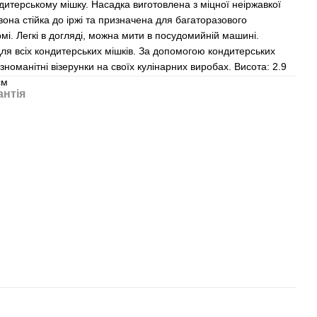
ндитерському мішку. Насадка виготовлена з міцної неіржавкої
 вона стійка до іржі та призначена для багаторазового
мі. Легкі в догляді, можна мити в посудомийній машині.
ля всіх кондитерських мішків. За допомогою кондитерських
номанітні візерунки на своїх кулінарних виробах. Висота: 2.9
см
антія