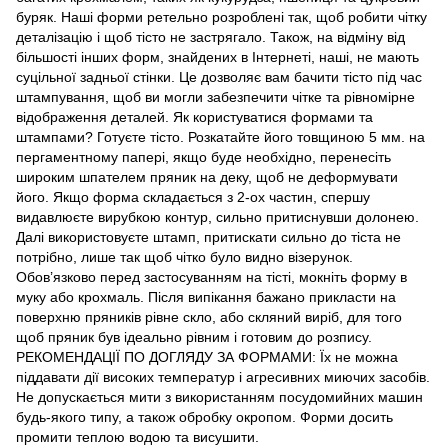
буряк. Наші форми ретельно розроблені так, щоб робити чітку
деталізацію і щоб тісто не застрягало. Також, на відміну від
більшості інших форм, знайдених в Інтернеті, наші, не мають
суцільної задньої стінки. Це дозволяє вам бачити тісто під час
штампування, щоб ви могли забезпечити чітке та рівномірне
відображення деталей. Як користуватися формами та
штампами? Готуєте тісто. Розкатайте його товщиною 5 мм. на
пергаментному папері, якщо буде необхідно, перенесіть
широким шпателем пряник на деку, щоб не деформувати
його. Якщо форма складається з 2-ох частин, спершу
видавлюєте вирубкою контур, сильно притиснувши долонею.
Далі використовуєте штамп, притискати сильно до тіста не
потрібно, лише так щоб чітко було видно візерунок.
Обов’язково перед застосуванням на тісті, мокніть форму в
муку або крохмаль. Після випікання бажано прикласти на
поверхню пряників рівне скло, або скляний виріб, для того
щоб пряник був ідеально рівним і готовим до розпису.
РЕКОМЕНДАЦІЇ ПО ДОГЛЯДУ ЗА ФОРМАМИ: Їх не можна
піддавати дії високих температур і агресивних миючих засобів.
Не допускається мити з використанням посудомийних машин
будь-якого типу, а також обробку окропом. Форми досить
промити теплою водою та висушити.